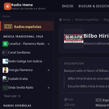
Radio Home
INICIO
BUSCAR & ESCUC
Radios du monde en direct
Home
🏠 Inicio
›
Radios españolas
›
Reg
🇪🇸
Radios españolas
Bilbo Hiri
MÚSICA TRADICIONAL, FOLK
Música tradicional
CanalSur - Flamenco Radio
▶
Canal Sevillanas
Radio Galega Son Galicia
DESCRIPCIÓN
Energía Flamenca
▶
Basque radio in favor of Bilbao.
Bilbo Hiria Irratia es una rad
Euskaki Irratia
Escuche Bilbo Hiria Irratia a 
Onda Sevilla Radio
▶
Tout voir →
País
🇪🇸 Esp
Estilo
Música tr
RADIOS ESPAÑOLAS