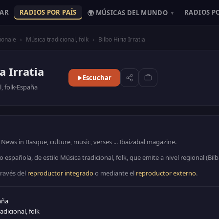
HAR
RADIOS POR PAÍS
RADIOS P
🌍 MÚSICAS DEL MUNDO
▾
ionale
›
Música tradicional, folk
›
Bilbo Hiria Irratia
a Irratia
Escuchar
, folk
España
 News in Basque, culture, music, verses ... Ibaizabal magazine.
io española, de estilo Música tradicional, folk, que emite a nivel regional (Bilb
través del
reproductor integrado
o mediante el
reproductor externo
.
aña
adicional, folk