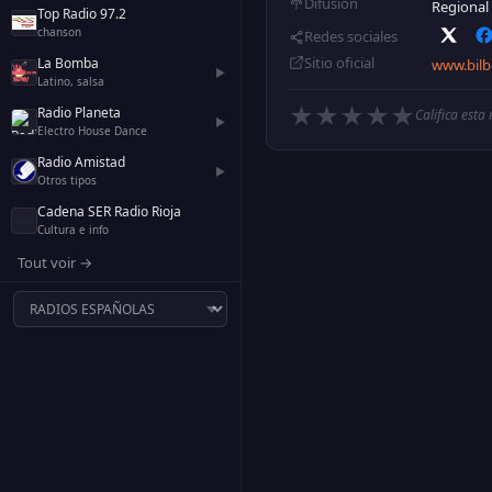
Difusión
Regional
Top Radio 97.2
chanson
Redes sociales
Sitio oficial
La Bomba
www.bilb
▶
Latino, salsa
★
★
★
★
★
Radio Planeta
Califica esta
▶
Electro House Dance
Radio Amistad
▶
Otros tipos
Cadena SER Radio Rioja
Cultura e info
Tout voir →