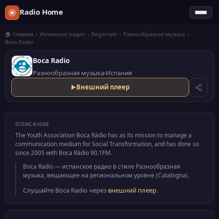
Radio Home
🏠 Главная
›
Испанские радио
›
Regionale
›
Разнообразная музыка
›
Boca Radio
Boca Radio
Разнообразная музыка
Испания
Внешний плеер
ОПИСАНИЕ
The Youth Association Boca Ràdio has as its mission to manage a
communication medium for Social Transformation, and has done so
since 2005 with Boca Ràdio 90.1FM.
Boca Radio — испанское радио в стиле Разнообразная
музыка, вещающее на региональном уровне (Catalogna).
Слушайте Boca Radio через
внешний плеер
.