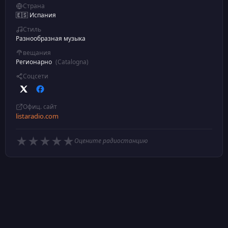
Страна
🇪🇸 Испания
Стиль
Разнообразная музыка
вещания
Регионарно
(Catalogna)
Соцсети
Офиц. сайт
listaradio.com
★
★
★
★
★
Оцените радиостанцию