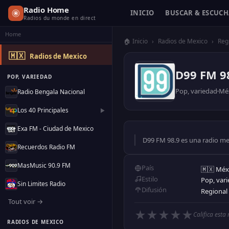
Radio Home
INICIO
BUSCAR & ESCUC
Radios du monde en direct
Home
🏠 Inicio
›
Radios de Mexico
›
Reg
🇲🇽
Radios de Mexico
D99 FM 9
POP, VARIEDAD
Pop, variedad
Mé
Radio Bengala Nacional
Los 40 Principales
▶
Exa FM - Ciudad de Mexico
D99 FM 98.9 es una radio mex
Recuerdos Radio FM
MasMusic 90.9 FM
País
🇲🇽 Méx
Estilo
Pop, var
Sin Limites Radio
Difusión
Regional
Tout voir →
★
★
★
★
★
Califica esta
RADIOS DE MEXICO