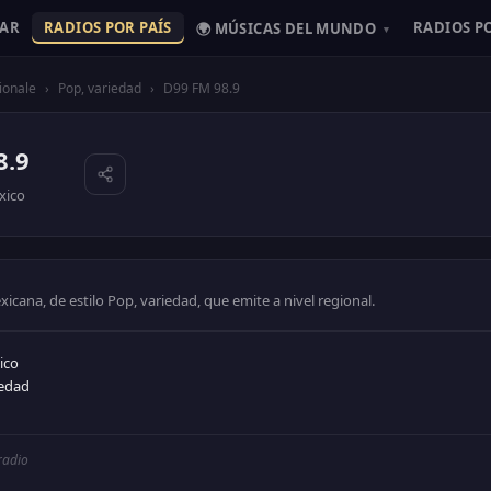
HAR
RADIOS POR PAÍS
RADIOS P
🌍 MÚSICAS DEL MUNDO
▾
ionale
›
Pop, variedad
›
D99 FM 98.9
8.9
xico
icana, de estilo Pop, variedad, que emite a nivel regional.
ico
iedad
 radio