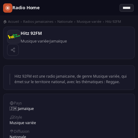
Radio Home
🏠 Accueil
›
Radios jamaïcaines
›
Nationale
›
Musique variée
›
Hitz 92FM
Hitz 92FM
Musique variée
Jamaïque
Hitz 92FM est une radio jamaïcaine, de genre Musique variée, qui
émet sur le territoire national, avec les thématiques : Reggae.
Pays
🇯🇲 Jamaïque
Style
Musique variée
Diffusion
Nationale