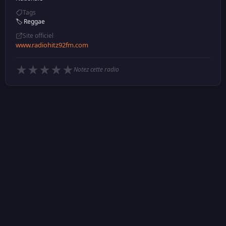
Tags
🏷️ Reggae
Site officiel
www.radiohitz92fm.com
★
★
★
★
★
Notez cette radio