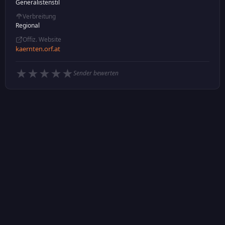
Generalistenstil
Verbreitung
Regional
Offiz. Website
kaernten.orf.at
★
★
★
★
★
Sender bewerten