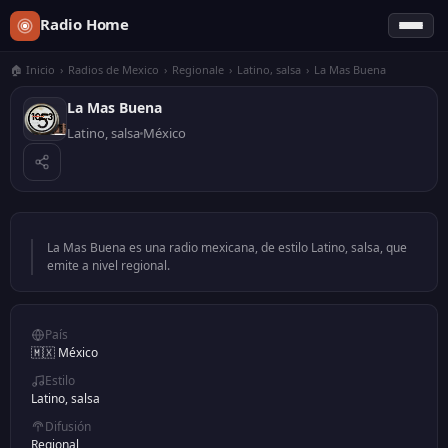
Radio Home
🏠 Inicio
›
Radios de Mexico
›
Regionale
›
Latino, salsa
›
La Mas Buena
La Mas Buena
Latino, salsa
México
La Mas Buena es una radio mexicana, de estilo Latino, salsa, que
emite a nivel regional.
País
🇲🇽 México
Estilo
Latino, salsa
Difusión
Regional