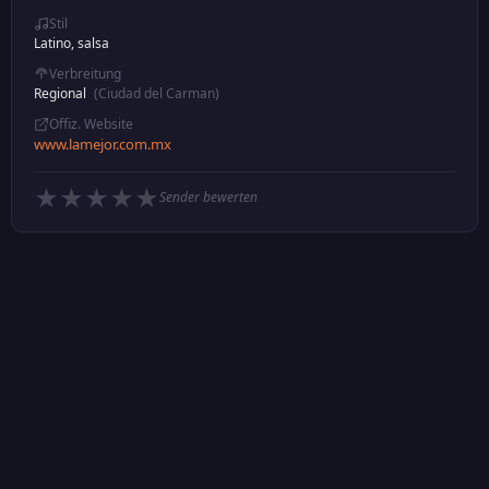
Stil
Latino, salsa
Verbreitung
Regional
(Ciudad del Carman)
Offiz. Website
www.lamejor.com.mx
★
★
★
★
★
Sender bewerten