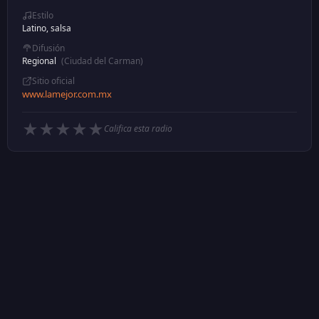
Estilo
Latino, salsa
Difusión
Regional
(Ciudad del Carman)
Sitio oficial
www.lamejor.com.mx
★
★
★
★
★
Califica esta radio