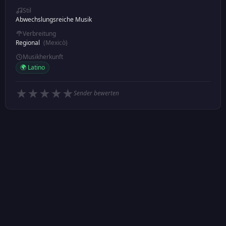
Stil
Abwechslungsreiche Musik
Verbreitung
Regional
(Mexicò)
Musikherkunft
🌍 Latino
★
★
★
★
★
Sender bewerten