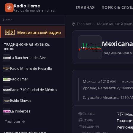
Radio Home
ГЛАВНАЯ
ПОИСК & СЛУ
Radios du monde en direct
Home
🏠 Главная
›
Мексиканский ради
🇲🇽
Мексиканский радио
Mexicana
ТРАДИЦИОННАЯ МУЗЫКА,
ФОЛК
Традиционная м
La Rancherita del Aire
Radio Minero de Fresnillo
Radio Imer
Mexicana 1210 AM — мекси
уровне, на тематику: Мекс
Radio 710 Ciudad de México
Слушайте Mexicana 1210 
Estilo Shiwas
La Poderosa
Страна
🇲🇽 Ме
Стиль
Традици
Tout voir →
вещания
Региона
Музыкальное