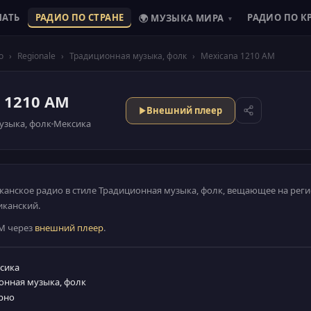
ШАТЬ
РАДИО ПО СТРАНЕ
РАДИО ПО К
🌍 МУЗЫКА МИРА
▾
о
›
Regionale
›
Традиционная музыка, фолк
›
Mexicana 1210 AM
 1210 AM
Внешний плеер
узыка, фолк
Мексика
канское радио в стиле Традиционная музыка, фолк, вещающее на ре
иканский.
AM через
внешний плеер
.
ксика
онная музыка, фолк
рно