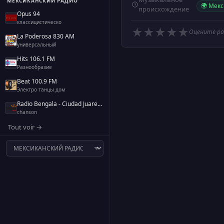
МЕКСИКАНСКИЙ РАДИО
🌍 Мек
происхождение
Opus 94
классицистическо
★
★
★
★
★
Оцените р
La Poderosa 830 AM
универсальный
Hits 106.1 FM
Разнообразие
Beat 100.9 FM
Электро танцы дом
Radio Bengala - Ciudad Juarez - 1240 AM
chanson
Tout voir →