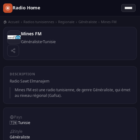
Radio Home
🏠 Accueil
›
Radios tunisiennes
›
Regionale
›
Généraliste
›
Mines FM
Mines FM
Généraliste
Tunisie
DESCRIPTION
Radio Sawt Elmanajem
Mines FM est une radio tunisienne, de genre Généraliste, qui émet
au niveau régional (Gafsa).
Pays
🇹🇳 Tunisie
Style
Généraliste