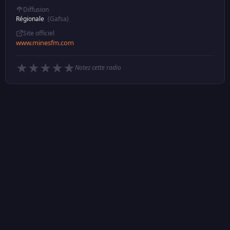
Diffusion
Régionale
(Gafsa)
Site officiel
www.minesfm.com
★
★
★
★
★
Notez cette radio