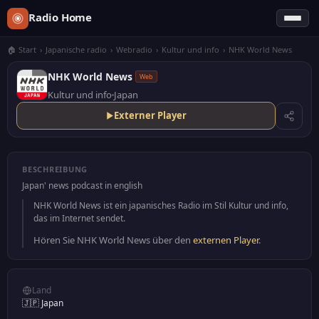
Radio Home
🏠 Start
›
Japanische radio
›
Webradio
›
Kultur und info
›
NHK World News
NHK World News
Web
Kultur und info
Japan
Externer Player
BESCHREIBUNG
Japan' news podcast in english
NHK World News ist ein japanisches Radio im Stil Kultur und info,
das im Internet sendet.
Hören Sie NHK World News über den
externen Player
.
Land
🇯🇵 Japan