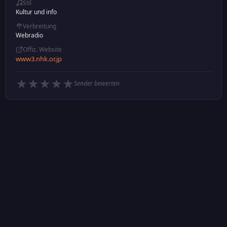
Stil
Kultur und info
Verbreitung
Webradio
Offiz. Website
www3.nhk.or.jp
★
★
★
★
★
Sender bewerten