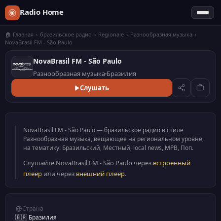
Radio Home
🏠 Главная
›
бразильское радио
›
Regionale
›
Разнообразная музыка
›
NovaBrasil FM - São Paulo
NovaBrasil FM - São Paulo
Разнообразная музыка
Бразилия
Слушать
NovaBrasil FM - São Paulo — бразильское радио в стиле
Разнообразная музыка, вещающее на региональном уровне,
на тематику: Бразильский, Местный, local news, MPB, Поп.
Слушайте NovaBrasil FM - São Paulo через
встроенный
плеер
или через
внешний плеер
.
Страна
🇧🇷 Бразилия