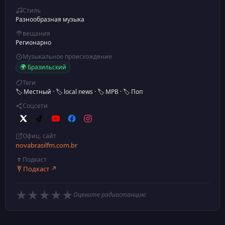
Стиль
Разнообразная музыка
вещания
Регионарно
Музыкальное происхождение
🌍 Бразильский
Теги
🏷️ Местный
·
🏷️ local news
·
🏷️ MPB
·
🏷️ Поп
Соцсети
Офиц. сайт
novabrasilfm.com.br
Подкаст
Подкаст ↗
★
★
★
★
★
Оцените радиостанцию