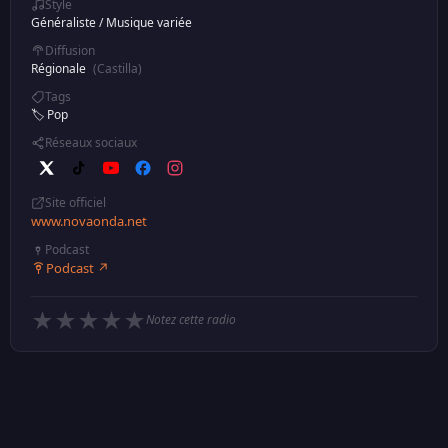
Style
Généraliste
/
Musique variée
Diffusion
Régionale
(Castilla)
Tags
🏷️ Pop
Réseaux sociaux
Site officiel
www.novaonda.net
Podcast
Podcast ↗
★
★
★
★
★
Notez cette radio