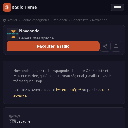
Radio Home
🏠 Accueil
›
Radios espagnoles
›
Regionale
›
Généraliste
›
Novaonda
Novaonda
Généraliste
Espagne
Écouter la radio
Novaonda est une radio espagnole, de genre Généraliste et
Musique variée, qui émet au niveau régional (Castilla), avec les
thématiques : Pop.
Écoutez Novaonda via le
lecteur intégré
ou par le
lecteur
externe
.
Pays
🇪🇸 Espagne