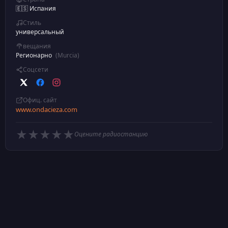
🇪🇸 Испания
Стиль
универсальный
вещания
Регионарно
(Murcia)
Соцсети
Офиц. сайт
www.ondacieza.com
★
★
★
★
★
Оцените радиостанцию