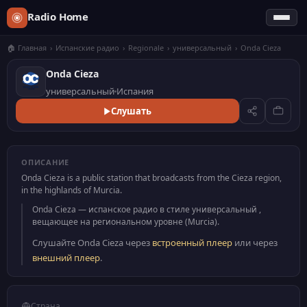
Radio Home
🏠 Главная
›
Испанские радио
›
Regionale
›
универсальный
›
Onda Cieza
Onda Cieza
универсальный
Испания
Слушать
ОПИСАНИЕ
Onda Cieza is a public station that broadcasts from the Cieza region,
in the highlands of Murcia.
Onda Cieza — испанское радио в стиле универсальный ,
вещающее на региональном уровне (Murcia).
Слушайте Onda Cieza через
встроенный плеер
или через
внешний плеер
.
Страна