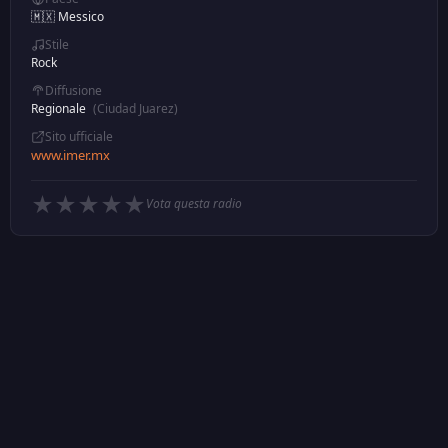
🇲🇽 Messico
Stile
Rock
Diffusione
Regionale
(Ciudad Juarez)
Sito ufficiale
www.imer.mx
★
★
★
★
★
Vota questa radio