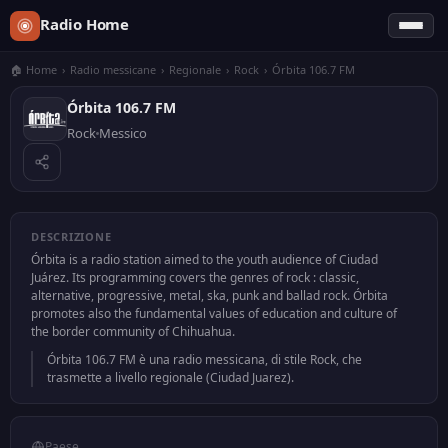
Radio Home
🏠 Home
›
Radio messicane
›
Regionale
›
Rock
›
Órbita 106.7 FM
Órbita 106.7 FM
Rock
Messico
DESCRIZIONE
Órbita is a radio station aimed to the youth audience of Ciudad
Juárez. Its programming covers the genres of rock : classic,
alternative, progressive, metal, ska, punk and ballad rock. Órbita
promotes also the fundamental values of education and culture of
the border community of Chihuahua.
Órbita 106.7 FM è una radio messicana, di stile Rock, che
trasmette a livello regionale (Ciudad Juarez).
Paese