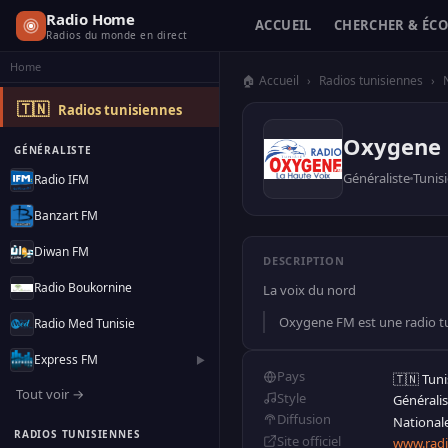
Radio Home
ACCUEIL
CHERCHER & ÉC
Radios du monde en direct
Home
🏠 Accueil
›
Radios tunisiennes
›
🇹🇳
Radios tunisiennes
Oxygene
GÉNÉRALISTE
Généraliste
Tunis
Radio IFM
Banzart FM
Diwan FM
DESCRIPTION
Radio Boukornine
La voix du nord
Oxygene FM est une radio tun
Radio Med Tunisie
Express FM
▶
Pays
🇹🇳 Tuni
Tout voir →
Style
Généralis
Diffusion
National
RADIOS TUNISIENNES
Site officiel
www.rad