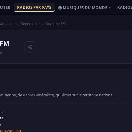
OUTER
RADIOS PAR PAYS
RADIOS
🌍 MUSIQUES DU MONDE
▾
Nationale
›
Généraliste
›
Oxygene FM
 FM
ie
isienne, de genre Généraliste, qui émet sur le territoire national.
sie
te
e
iooxygene.tn