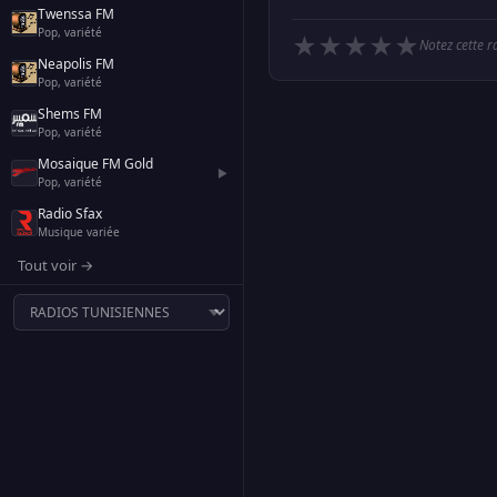
Twenssa FM
Pop, variété
★
★
★
★
★
Notez cette r
Neapolis FM
Pop, variété
Shems FM
Pop, variété
Mosaique FM Gold
▶
Pop, variété
Radio Sfax
Musique variée
Tout voir →