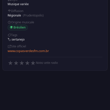
Musique variée
Diffusion
Régionale
(Prudentopolis)
Origine musicale
🌍 Brésilien
Tags
🏷️ sertanejo
Site officiel
www.copasverdesfm.com.br
★
★
★
★
★
Notez cette radio