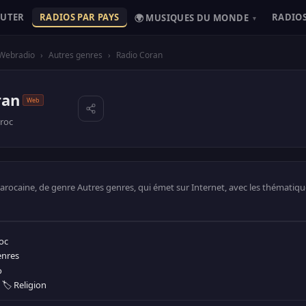
OUTER
RADIOS PAR PAYS
RADIOS
🌍 MUSIQUES DU MONDE
▾
Webradio
›
Autres genres
›
Radio Coran
ran
Web
roc
rocaine, de genre Autres genres, qui émet sur Internet, avec les thématique
oc
enres
o
·
🏷️ Religion