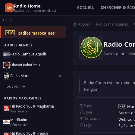
Radio Home
ACCUEIL
CHERCHER & ÉC
Radios du monde en direct
Home
🏠 Accueil
›
Radios marocaines
›
🇲🇦
Radios marocaines
Radio Co
AUTRES GENRES
Autres genres
Ma
Radio Campus Agadir
OhayōOtakuDesu
Radio Mars
▶
Radio Coran est une radio ma
Tout voir →
Religion.
RADIOS MAROCAINES
Pays
🇲🇦 Mar
Hit Radio 100% Magharba
Pop, variété
Style
Autres g
Diffusion
Webradi
MedRadio
Tags
Généraliste
🏷️ Islam
Hit Radio 100% French