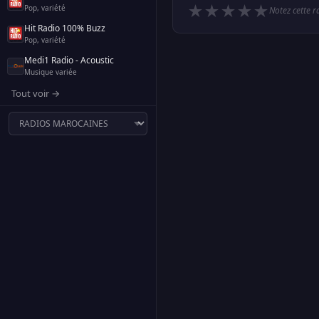
★
★
★
★
★
Pop, variété
Notez cette r
Hit Radio 100% Buzz
Pop, variété
Medi1 Radio - Acoustic
Musique variée
Tout voir →