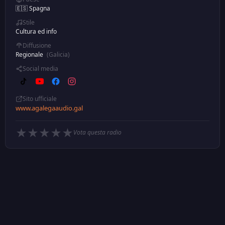
🇪🇸 Spagna
Stile
Cultura ed info
Diffusione
Regionale
(Galicia)
Social media
Sito ufficiale
www.agalegaaudio.gal
★
★
★
★
★
Vota questa radio