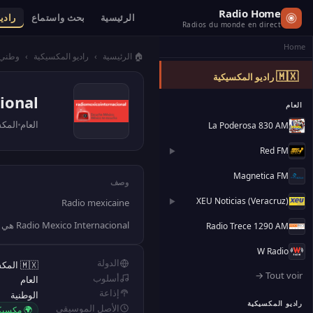
Radio Home
الرئيسية
بحث واستماع
رادي
Radios du monde en direct
Home
🏠 الرئيسية
›
راديو المكسيكية
›
وطني
🇲🇽
راديو المكسيكية
ional
العام
العام
المك
La Poderosa 830 AM
Red FM
▶
Magnetica FM
وصف
XEU Noticias (Veracruz)
Radio mexicaine
▶
Radio Mexico Internacional هي إذاعة مكسيكية بأسلوب العام، تبث على مستوى البلاد، بمواضيع: مكسيكي.
Radio Trece 1290 AM
W Radio
الدولة
🇲🇽 المكسيك
Tout voir →
أسلوب
العام
إذاعة
الوطنية
راديو المكسيكية
الأصل الموسيقي
🌍 مكسي