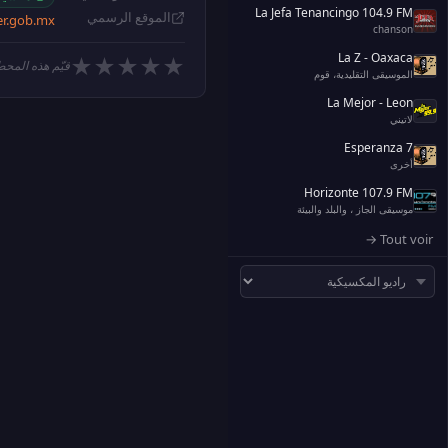
La Jefa Tenancingo 104.9 FM
الموقع الرسمي
er.gob.mx
chanson
La Z - Oaxaca
★
★
★
★
★
قيّم هذه المحط
الموسيقى التقليدية، قوم
La Mejor - Leon
لاتيني
Esperanza 7
أخرى
Horizonte 107.9 FM
موسيقى الجاز ، والبلد والبيئة
Tout voir →