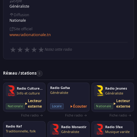
Style
Généraliste
Diffusion
Nationale
Site officiel
www.radionationale.tn
★
★
★
★
★
Notez cette radio
Réseau / stations
8
Radio Gafsa
Radio Culturelle
Radio Jeunes
Généraliste
Info et culture
Généraliste
Lecteur
Lecteur
externe
Écouter
externe
Nationale
Locale
Nationale
Fiche radio →
Fiche radio →
Fiche radio →
Radio Kef
Radio Monastir
Radio Sfax
Traditionnelle, folk
Généraliste
Musique variée