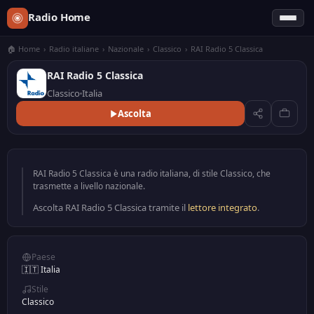
Radio Home
🏠 Home
›
Radio italiane
›
Nazionale
›
Classico
›
RAI Radio 5 Classica
RAI Radio 5 Classica
Classico
Italia
Ascolta
RAI Radio 5 Classica è una radio italiana, di stile Classico, che
trasmette a livello nazionale.
Ascolta RAI Radio 5 Classica tramite il
lettore integrato
.
Paese
🇮🇹 Italia
Stile
Classico