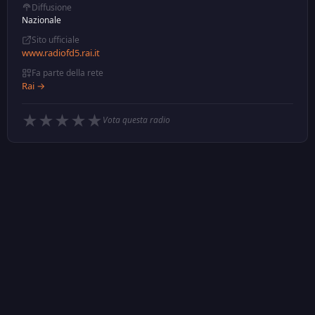
Diffusione
Nazionale
Sito ufficiale
www.radiofd5.rai.it
Fa parte della rete
Rai →
★
★
★
★
★
Vota questa radio