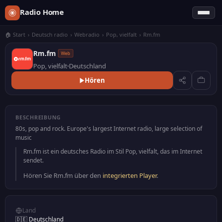
Radio Home
🏠 Start
›
Deutsch radio
›
Webradio
›
Pop, vielfalt
›
Rm.fm
Rm.fm
Web
Pop, vielfalt
Deutschland
Hören
BESCHREIBUNG
80s, pop and rock. Europe's largest Internet radio, large selection of
music
Rm.fm ist ein deutsches Radio im Stil Pop, vielfalt, das im Internet
sendet.
Hören Sie Rm.fm über den
integrierten Player
.
Land
🇩🇪 Deutschland