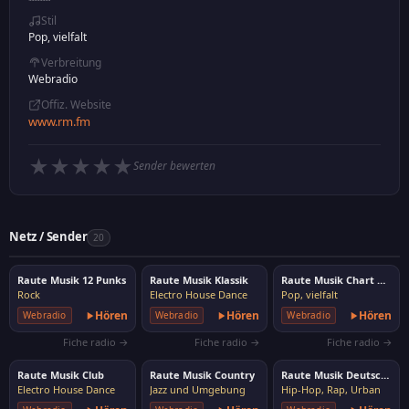
Stil
Pop, vielfalt
Verbreitung
Webradio
Offiz. Website
www.rm.fm
★
★
★
★
★
Sender bewerten
Netz / Sender
20
Raute Musik 12 Punks
Raute Musik Klassik
Raute Musik Chart Hits
Rock
Electro House Dance
Pop, vielfalt
Hören
Hören
Hören
Webradio
Webradio
Webradio
Fiche radio →
Fiche radio →
Fiche radio →
Raute Musik Club
Raute Musik Country
Raute Musik Deutsch Rap
Electro House Dance
Jazz und Umgebung
Hip-Hop, Rap, Urban