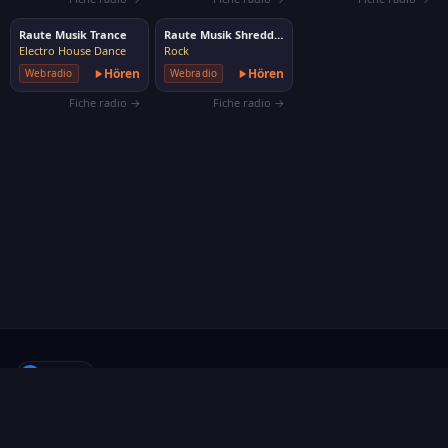
Raute Musik Trance
Raute Musik Shredded
Electro House Dance
Rock
Hören
Hören
Webradio
Webradio
Fiche radio →
Fiche radio →
f
Folgen
·
Über uns
·
Sender vorschlagen
·
Kontakt
·
Datenschutz
·
Cookies
·
Cookies verwalten
FR
EN
ES
IT
DE
RU
AR