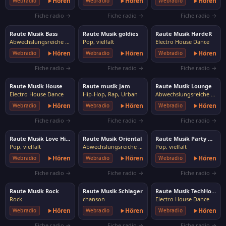
Hören
Hören
Hören
Webradio
Webradio
Webradio
Fiche radio →
Fiche radio →
Fiche radio →
Raute Musik Bass
Raute Musik goldies
Raute Musik HardeR
Abwechslungsreiche Musik
Pop, vielfalt
Electro House Dance
Hören
Hören
Hören
Webradio
Webradio
Webradio
Fiche radio →
Fiche radio →
Fiche radio →
Raute Musik House
Raute musik Jam
Raute Musik Lounge
Electro House Dance
Hip-Hop, Rap, Urban
Abwechslungsreiche Musik
Hören
Hören
Hören
Webradio
Webradio
Webradio
Fiche radio →
Fiche radio →
Fiche radio →
Raute Musik Love Hits
Raute Musik Oriental
Raute Musik Party Hits
Pop, vielfalt
Abwechslungsreiche Musik
Pop, vielfalt
Hören
Hören
Hören
Webradio
Webradio
Webradio
Fiche radio →
Fiche radio →
Fiche radio →
Raute Musik Rock
Raute Musik Schlager
Raute Musik TechHouse
Rock
chanson
Electro House Dance
Hören
Hören
Hören
Webradio
Webradio
Webradio
Fiche radio →
Fiche radio →
Fiche radio →