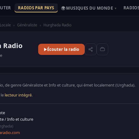
OUTER
RADIOS PAR PAYS
RADIOS
🌍 MUSIQUES DU MONDE
▾
Locale
›
Généraliste
›
Hurghada Radio
 Radio
Écouter la radio
e
, de genre Généraliste et Info et culture, qui émet localement (Urghada).
 le
lecteur intégré
.
pte
ste
/
Info et culture
rghada)
aradio.com