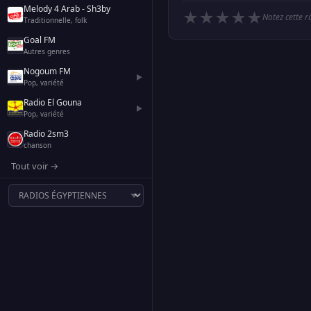
Melody 4 Arab - Sh3by
★
★
★
★
★
Notez cette r
Traditionnelle, folk
Goal FM
Autres genres
Nogoum FM
▶
Pop, variété
Radio El Gouna
▶
Pop, variété
Radio 2sm3
chanson
Tout voir →