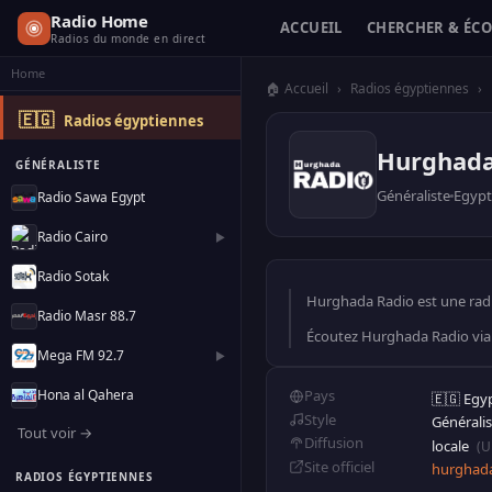
Radio Home
ACCUEIL
CHERCHER & ÉC
Radios du monde en direct
Home
🏠 Accueil
›
Radios égyptiennes
›
🇪🇬
Radios égyptiennes
Hurghada
GÉNÉRALISTE
Généraliste
Egypt
Radio Sawa Egypt
Radio Cairo
▶
Radio Sotak
Hurghada Radio est une radio
Radio Masr 88.7
Écoutez Hurghada Radio via
Mega FM 92.7
▶
Hona al Qahera
Pays
🇪🇬 Egy
Style
Générali
Tout voir →
Diffusion
locale
(U
Site officiel
hurghad
RADIOS ÉGYPTIENNES