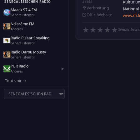
Stil
Kultur un
SENEGALESISCHEN RADIO
Verbreitung
National
Maack 97.4 FM
Offiz. Website
www.rfi.f
Generalistenstil
Ndiaréme FM
★
★
★
★
★
Anderes
Sender bewe
Radio Pulaar Speaking
Generalistenstil
Radio Darou Mousty
Generalistenstil
PUR Radio
▶
Anderes
Tout voir →