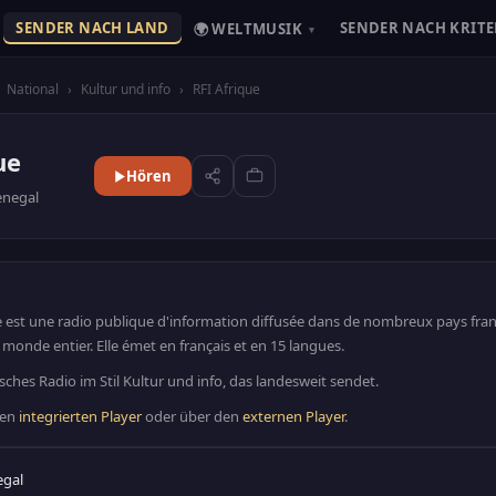
SENDER NACH LAND
SENDER NACH KRITE
🌍 WELTMUSIK
▾
National
›
Kultur und info
›
RFI Afrique
ue
Hören
enegal
e est une radio publique d'information diffusée dans de nombreux pays fra
 monde entier. Elle émet en français et en 15 langues.
isches Radio im Stil Kultur und info, das landesweit sendet.
den
integrierten Player
oder über den
externen Player
.
egal