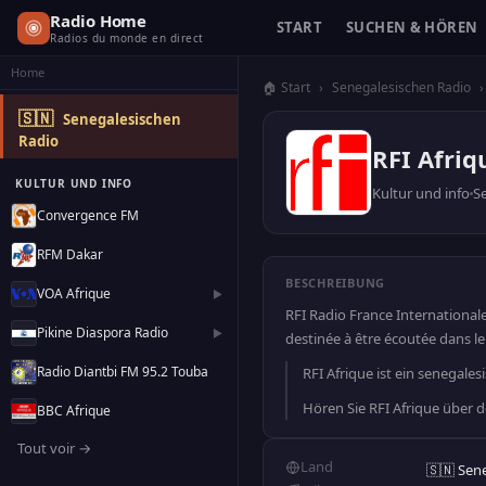
Radio Home
START
SUCHEN & HÖREN
Radios du monde en direct
Home
🏠 Start
›
Senegalesischen Radio
›
🇸🇳
Senegalesischen
Radio
RFI Afriq
KULTUR UND INFO
Kultur und info
S
Convergence FM
RFM Dakar
BESCHREIBUNG
VOA Afrique
▶
RFI Radio France International
Pikine Diaspora Radio
▶
destinée à être écoutée dans le
Radio Diantbi FM 95.2 Touba
RFI Afrique ist ein senegales
Hören Sie RFI Afrique über 
BBC Afrique
Tout voir →
Land
🇸🇳 Sen