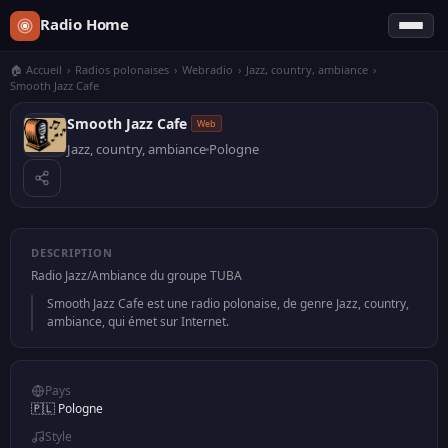
Radio Home
🏠 Accueil
›
Radios polonaises
›
Webradio
›
Jazz, country, ambiance
›
Smooth Jazz Cafe
Smooth Jazz Cafe
Web
Jazz, country, ambiance
Pologne
DESCRIPTION
Radio Jazz/Ambiance du groupe TUBA
Smooth Jazz Cafe est une radio polonaise, de genre Jazz, country,
ambiance, qui émet sur Internet.
Pays
🇵🇱 Pologne
Style