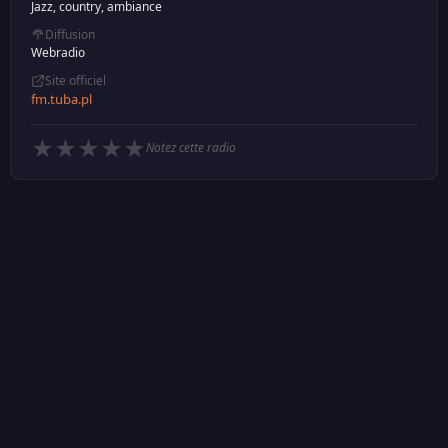
Jazz, country, ambiance
Diffusion
Webradio
Site officiel
fm.tuba.pl
★
★
★
★
★
Notez cette radio