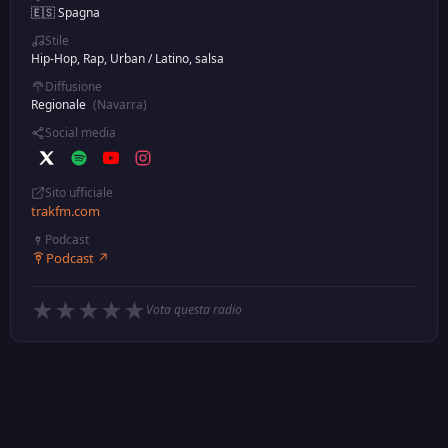
🇪🇸 Spagna
Stile
Hip-Hop, Rap, Urban
/
Latino, salsa
Diffusione
Regionale
(Navarra)
Social media
Sito ufficiale
trakfm.com
Podcast
Podcast ↗
★
★
★
★
★
Vota questa radio