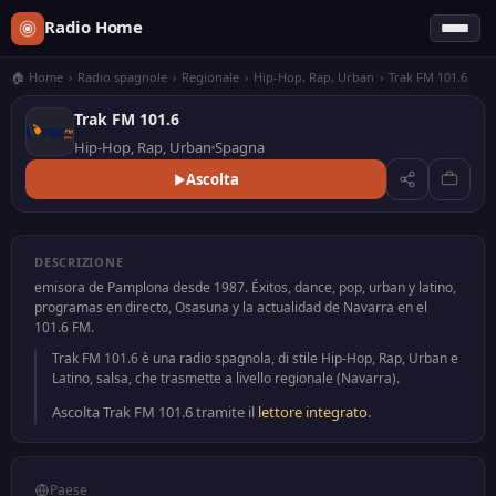
Radio Home
🏠 Home
›
Radio spagnole
›
Regionale
›
Hip-Hop, Rap, Urban
›
Trak FM 101.6
Trak FM 101.6
Hip-Hop, Rap, Urban
Spagna
Ascolta
DESCRIZIONE
emisora de Pamplona desde 1987. Éxitos, dance, pop, urban y latino,
programas en directo, Osasuna y la actualidad de Navarra en el
101.6 FM.
Trak FM 101.6 è una radio spagnola, di stile Hip-Hop, Rap, Urban e
Latino, salsa, che trasmette a livello regionale (Navarra).
Ascolta Trak FM 101.6 tramite il
lettore integrato
.
Paese