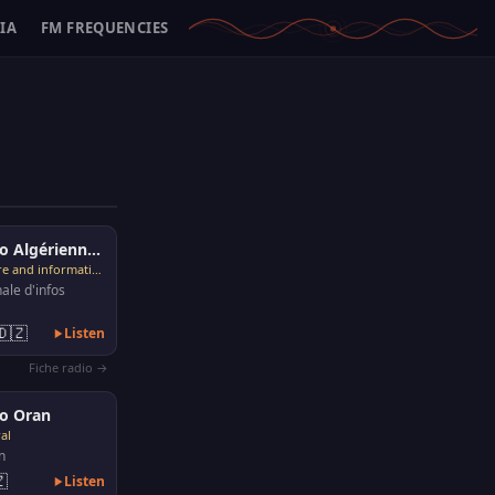
IA
FM FREQUENCIES
Radio Algérienne - Radio Tis Snat
Culture and information
ale d'infos
🇩🇿
Listen
Fiche radio →
o Oran
al
n

Listen