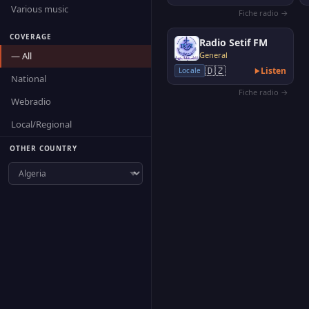
Various music
Fiche radio →
COVERAGE
Radio Setif FM
— All
General
🇩🇿
Listen
Locale
National
Fiche radio →
Webradio
Local/Regional
OTHER COUNTRY