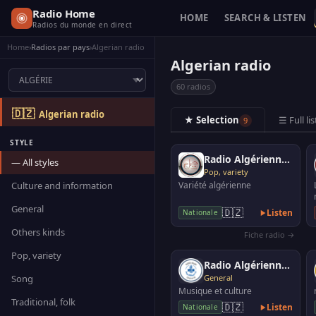
Radio Home
HOME
SEARCH & LISTEN
Radios du monde en direct
Home
›
Radios par pays
›
Algerian radio
Algerian radio
60 radios
🇩🇿
Algerian radio
★ Selection
☰ Full lis
9
STYLE
Radio Algérienne - Jil FM
— All styles
Pop, variety
Culture and information
Variété algérienne
General
🇩🇿
Listen
Nationale
Others kinds
Fiche radio →
Pop, variety
Radio Algérienne - Chaine 3
Song
General
Musique et culture
Traditional, folk
🇩🇿
Listen
Nationale