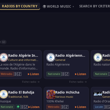
RADIOS BY COUNTRY
SEARCH BY CRITER
🌍 WORLD MUSIC
▾
t
60
Radio Algérie Internationale
Radio Algérienne 1
Culture and information
General
La voix de l'Algérie dans le
Radio Algérienne
Radio nation
monde. Radio d'information
en quatre langue (Arabe,
🇩🇿
🇩🇿
Listen
Listen
Webradio
Nationale
Nationale
Français, Angl…
Fiche radio →
Fiche radio →
Radio El Bahdja
Radio Hchicha
Radi
Traditional, folk
Various music
Gener
musique
100% Khelwi
Radio d'Ora
🇩🇿
🇩🇿
🇩
🌍
Listen
Listen
Nationale
Webradio
Locale