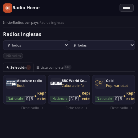
Radio Home
Inicio
›
Radios par pays
›
Radios inglesas
Radios inglesas
140 radios
★ Selección
☰ Lista completa
3
140
Absolute radio
BBC World Service
Gold
Rock
Cultura e info
Pop, variedad
Reproductor
Reproductor
Repro
🇬🇧
🇬🇧
🇬🇧
externo
externo
exter
Nationale
Nationale
Nationale
Fiche radio →
Fiche radio →
Fiche radio →