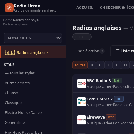
Radio Home
ACCUEIL
CHERCHER & ÉC
Radios du monde en direct
Home
›
Radios par pays
›
Radios anglaises
Radios anglaises
— Mu
10 radios
★ Sélection
☰ Liste 
3
🇬🇧
Radios anglaises
STYLE
Toutes
B
C
E
F
H
— Tous les styles
BBC Radio 3
Nat.
Autres genres
Musique variée
·
Radio cultur
Chanson
Cam FM 97.2
Loc.
Classique
Musique variée
·
Radio for Ca
Electro House Dance
Eirewave
Web
Généraliste
Musique variée
·
Pop Rock Sta
Hip-Hop, Rap, Urban