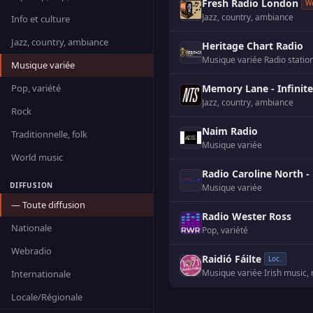
Fresh Radio London
W
Jazz, country, ambiance
Info et culture
Jazz, country, ambiance
Heritage Chart Radio
Musique variée
·
Radio statio
Musique variée
Pop, variété
Memory Lane - Infinit
Jazz, country, ambiance
Rock
Naim Radio
Traditionnelle, folk
Musique variée
World music
Radio Caroline North -
DIFFUSION
Musique variée
— Toute diffusion
Radio Wester Ross
Nationale
Pop, variété
Webradio
Raidió Fáilte
Loc.
Musique variée
·
Irish music,
Internationale
Locale/Régionale