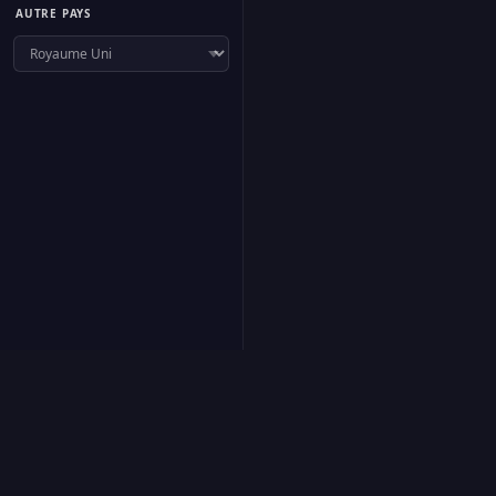
AUTRE PAYS
f
Suivre
·
À propos
·
Proposer une radio
·
Contact
·
Confidentialité
·
Cookies
·
Gé
FR
EN
ES
IT
DE
RU
AR