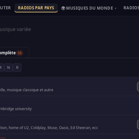
OUTER
RADIOS PAR PAYS
RADIOS
🌍 MUSIQUES DU MONDE
▾
sique variée
complète
10
M
N
R
elle, musique classique et autre
mbridge university
tion, home of U2, Coldplay, Muse, Oasis, Ed Sheeran, ecc