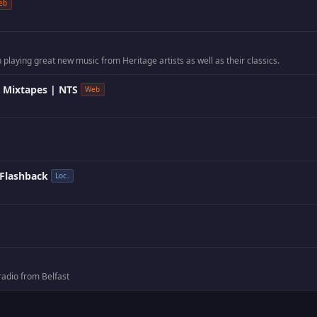
eb
n playing great new music from Heritage artists as well as their classics.
e Mixtapes | NTS
Web
 Flashback
Loc.
 radio from Belfast