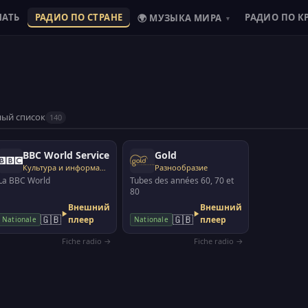
ШАТЬ
РАДИО ПО СТРАНЕ
РАДИО ПО К
🌍 МУЗЫКА МИРА
▾
ый список
140
BBC World Service
Gold
Культура и информация
Разнообразие
La BBC World
Tubes des années 60, 70 et
80
Внешний
Внешний
🇬🇧
🇬🇧
плеер
плеер
Nationale
Nationale
Fiche radio →
Fiche radio →