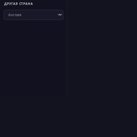
ДРУГАЯ СТРАНА
f
Подписаться
·
О сайте
·
Предложить радио
·
Контакт
·
Конфиденциал
FR
EN
ES
IT
DE
RU
AR