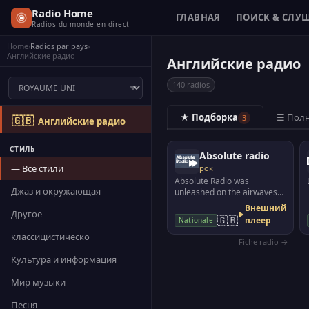
Radio Home
ГЛАВНАЯ
ПОИСК & СЛУ
Radios du monde en direct
Home
›
Radios par pays
›
Английские радио
Английские радио
140 radios
★ Подборка
☰ Полн
3
🇬🇧
Английские радио
СТИЛЬ
Absolute radio
— Все стили
рок
Absolute Radio was
Джаз и окружающая
unleashed on the airwaves
on Monday 29th September
Внешний
Другое
2008 with a mission to help…
🇬🇧
плеер
Nationale
классицистическо
Fiche radio →
Культура и информация
Мир музыки
Песня