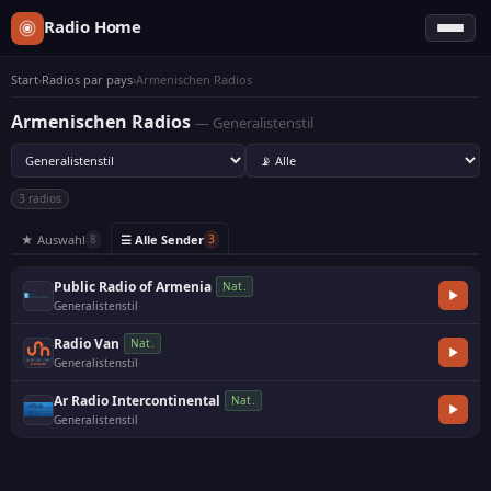
Radio Home
Start
›
Radios par pays
›
Armenischen Radios
Armenischen Radios
— Generalistenstil
3 radios
★ Auswahl
☰ Alle Sender
8
3
Public Radio of Armenia
Nat.
Generalistenstil
·
Radio Van
Nat.
Generalistenstil
·
Ar Radio Intercontinental
Nat.
Generalistenstil