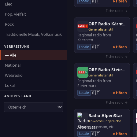
🇦🇹
Hören
Locale
Lied
Gmunden 90.6 FM, …
Fiche radio →
Pop, vielfalt
ORF Radio Kärnten
Rock
Generalistenstil
Traditionelle Musik, Volksmusik
Regional radio from
Kaernten
🇦🇹
VERBREITUNG
Hören
Locale
— Alle
Fiche radio →
National
ORF Radio Steiermark
Webradio
Generalistenstil
Regional radio from
Lokal
Steiermark
🇦🇹
Hören
Locale
ANDERES LAND
Fiche radio →
Radio AlpenStar
Abwechslungsreiche Musik
Country, chanson, etc
🇦🇹
Hören
Locale