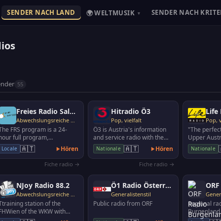
SENDER NACH LAND
SENDER NACH KRITE
🌍 WELTMUSIK
▾
dios
ender
55
Freies Radio Salzkammergut
Hitradio Ö3
Life
Abwechslungsreiche Musik
Pop, vielfalt
Pop, v
The FRS program is a 24-
Ö3 is Austria's information
"The perfec
hour full program,
and service radio with the
Upper Austri
represents a journalistic
best music.
current mus
🇦🇹
🇦🇹
Hören
Hören
Locale
Nationale
Nationale
supplement to the regional
r…
Fiche radio →
Fiche radio →
NJoy Radio 88.2
Ö1 Radio Österreich 1
Abwechslungsreiche Musik
Generalistenstil
Genera
Ttraining station of the
Public radio from ORF
Regional ra
FHWien of the WKW with
Burgenland
focus on reporting about