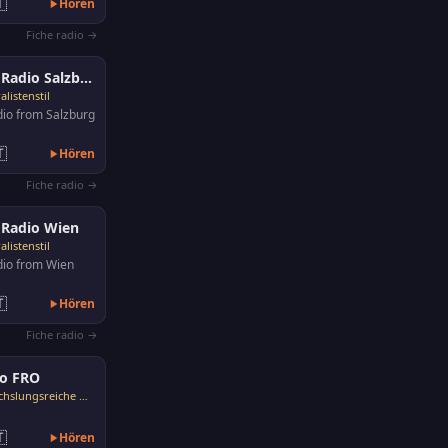

Hören
Fiche radio →
ORF Radio Salzburg
listenstil
dio from Salzburg

Hören
Fiche radio →
 Radio Wien
listenstil
dio from Wien

Hören
Fiche radio →
io FRO
Abwechslungsreiche Musik

Hören