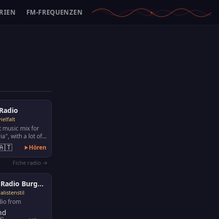
RIEN
FM-FREQUENZEN
 Radio
ielfalt
t music mix for
a", with a lot of
ic and songs
🇦🇹
Hören
Fiche radio →
ORF Radio Burgenland
listenstil
dio from