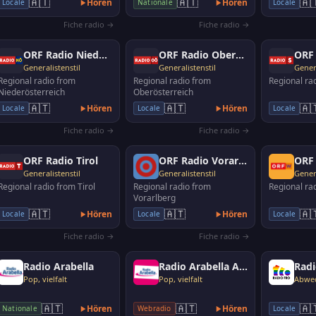
🇦🇹
🇦🇹
🇦
Hören
Hören
Locale
Nationale
Locale
Vienna. Musically, wide …
Fiche radio →
Fiche radio →
ORF Radio Niederösterreich
ORF Radio Oberösterreich
Generalistenstil
Generalistenstil
Genera
Regional radio from
Regional radio from
Regional ra
Niederösterreich
Oberösterreich
🇦🇹
🇦🇹
🇦
Hören
Hören
Locale
Locale
Locale
Fiche radio →
Fiche radio →
ORF Radio Tirol
ORF Radio Vorarlberg
ORF
Generalistenstil
Generalistenstil
Genera
Regional radio from Tirol
Regional radio from
Regional ra
Vorarlberg
🇦🇹
🇦🇹
🇦
Hören
Hören
Locale
Locale
Locale
Fiche radio →
Fiche radio →
Radio Arabella
Radio Arabella Austropop
Rad
Pop, vielfalt
Pop, vielfalt
🇦🇹
🇦🇹
🇦
Hören
Hören
Nationale
Webradio
Locale