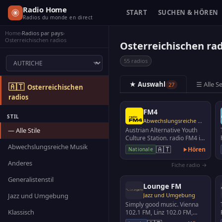
Radio Home
START
SUCHEN & HÖREN
Radios du monde en direct
Home
›
Radios par pays
›
Osterreichischen radios
Osterreichischen ra
55 radios
★ Auswahl
☰ Alle S
27
🇦🇹
Osterreichischen
radios
FM4
STIL
Abwechslungsreiche Musik
— Alle Stile
Austrian Alternative Youth
Culture Station. radio FM4 is
a cultural channel for a
Abwechslungsreiche Musik
🇦🇹
Hören
Nationale
young audience,…
Anderes
Fiche radio →
Generalistenstil
Lounge FM
Jazz und Umgebung
Jazz und Umgebung
Simply good music. Vienna
Klassisch
102.1 FM, Linz 102.0 FM,
Wels 95.8 FM, Steyr 99.4 FM,