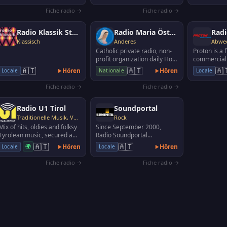
Fiche radio →
Fiche radio →
Radio Klassik Stephansdom
Radio Maria Österreich
Radi
Klassisch
Anderes
Catholic private radio, non-
Proton is a 
profit organization daily Holy
commercial
Mass, prayers for the hour,
radio. Liste
🇦🇹
🇦🇹
🇦
Hören
Hören
Locale
Nationale
Locale
rosary, ca…
MHz Bluden
Fiche radio →
Fiche radio →
Radio U1 Tirol
Soundportal
Traditionelle Musik, Volksmusik
Rock
Mix of hits, oldies and folksy
Since September 2000,
Tyrolean music, secured a
Radio Soundportal
regular place in the ears of
broadcasts a young program
🇦🇹
🇦🇹
🌍
Hören
Hören
Locale
Locale
Tyrolean an…
for the core target group of
1…
Fiche radio →
Fiche radio →