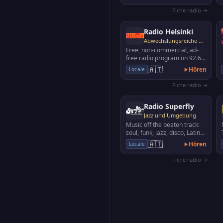
Fiche radio →
Radio Helsinki
Abwechslungsreiche Musik
Free, non-commercial, ad-
free radio program on 92.6
MHz in Graz and
🇦🇹
Hören
Locale
surroundings.
Fiche radio →
Radio Superfly
Jazz und Umgebung
Music off the beaten track:
soul, funk, jazz, disco, Latin
and electronic tracks of all
🇦🇹
Hören
Locale
genres
Fiche radio →