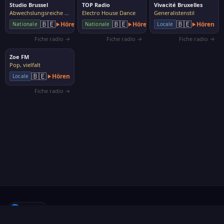
Studio Brussel
TOP Radio
Vivacité Bruxelles
Abwechslungsreiche Musik
Electro House Dance
Generalistenstil
🇧🇪
🇧🇪
🇧🇪
Hören
Hören
Hören
Nationale
Nationale
Locale
Fiche radio →
Fiche radio →
Fiche radio →
Zoe FM
Pop, vielfalt
🇧🇪
Hören
Locale
Fiche radio →
f
Folgen
·
Über uns
·
Sender vorschlagen
·
Kontakt
·
Datenschutz
·
Cookies
·
Cookies verwalten