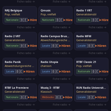
Fiche radio →
Fiche radio →
Fiche radio →
NRJ Belgique
Qmusic
Radio 1 VRT
Pop, vielfalt
Pop, vielfalt
Generalistenstil
🇧🇪
🇧🇪
🇧🇪
Hören
Hören
Hören
Nationale
Nationale
Nationale
Fiche radio →
Fiche radio →
Fiche radio →
Radio 2 VRT
Radio Campus Bruxelles
Radio MFM
Generalistenstil
Abwechslungsreiche Musik
Generalistenstil
🇧🇪
🇧🇪
🇧🇪
Hören
Hören
Hören
Nationale
Locale
Locale
Fiche radio →
Fiche radio →
Fiche radio →
Radio Panik
Radio Utopia
RTBF Classic 21
Abwechslungsreiche Musik
chanson
Pop, vielfalt
🇧🇪
🇧🇪
🇧🇪
Hören
Hören
Hören
Locale
Locale
Nationale
Fiche radio →
Fiche radio →
Fiche radio →
RTBF La Premiere
Musiq 3 - RTBF
RUN Radio Universitaire Namuroise
Generalistenstil
Klassisch
Generalistenstil
🇧🇪
🇧🇪
🇧🇪
Hören
Hören
Hören
Nationale
Webradio
Locale
Fiche radio →
Fiche radio →
Fiche radio →