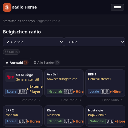
Radio Home
Start
›
Radios par pays
›
Belgischen radio
Belgischen radio
35 radios
★ Auswahl
☰ Alle Sender
22
35
AraBel
BRF 1
48FM Liège
Abwechslungsreiche Musik
Generalistenstil
Generalistenstil
Externer
🇧🇪
🇧🇪
🇧🇪
Player
Hören
Hören
Locale
Nationale
Locale
Fiche radio →
Fiche radio →
Fiche radio →
BRF 2
Klara
Nostalgie
chanson
Klassisch
Pop, vielfalt
🇧🇪
🇧🇪
🇧🇪
Hören
Hören
Hören
Locale
Nationale
Nationale