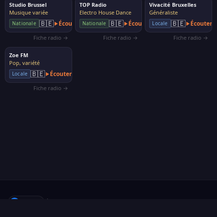
Studio Brussel
TOP Radio
Vivacité Bruxelles
Musique variée
Electro House Dance
Généraliste
🇧🇪
🇧🇪
🇧🇪
Écouter
Écouter
Écouter
Nationale
Nationale
Locale
Fiche radio →
Fiche radio →
Fiche radio →
Zoe FM
Pop, variété
🇧🇪
Écouter
Locale
Fiche radio →
f
Suivre
·
À propos
·
Proposer une radio
·
Contact
·
Confidentialité
·
Cookies
·
Gérer mes cookies