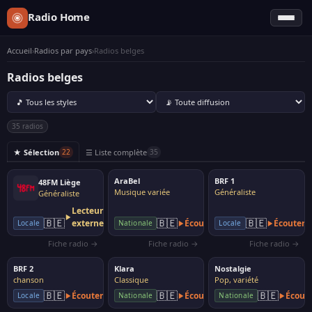
Radio Home
Accueil
›
Radios par pays
›
Radios belges
Radios belges
35 radios
★ Sélection
☰ Liste complète
22
35
AraBel
BRF 1
48FM Liège
Musique variée
Généraliste
Généraliste
Lecteur
🇧🇪
🇧🇪
🇧🇪
externe
Écouter
Écouter
Locale
Nationale
Locale
Fiche radio →
Fiche radio →
Fiche radio →
BRF 2
Klara
Nostalgie
chanson
Classique
Pop, variété
🇧🇪
🇧🇪
🇧🇪
Écouter
Écouter
Écout
Locale
Nationale
Nationale