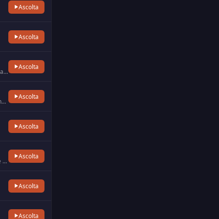
Ascolta
Ascolta
Ascolta
M fm - Listen to us via our 3 frequencies (107.6fm - 105.6fm - 107.2fm) The best music and national and regional news…
Ascolta
radio-prima 107.4 fm (liege) est la 1ére radio belge a émettre en italien. Aujourd'hui radio-prima fonctionne avec …
Ascolta
Ascolta
La Radio Universitaire Namuroise (RUN) est une radio associative, d'expression à vocation culturelle et d'éducation…
Ascolta
Ascolta