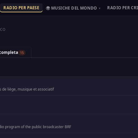
RADIO PER PAESE
RADIO PER CR
🌍 MUSICHE DEL MONDO
▾
ico
 completa
15
 de liège, musique et associatif
adio program of the public broadcaster BRF