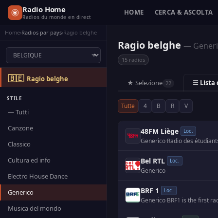
Radio Home
HOME
CERCA & ASCOLTA
Radios du monde en direct
Home
›
Radios par pays
›
Ragio belghe
Ragio belghe
— Gener
15 radios
🇧🇪
Ragio belghe
★ Selezione
☰ Lista
22
STILE
Tutte
4
B
R
V
— Tutti
Canzone
48FM Liège
Loc.
Generico
·
Radio des étudiants
Classico
Cultura ed info
Bel RTL
Loc.
Generico
Electro House Dance
BRF 1
Loc.
Generico
Generico
·
BRF1 is the first r
Musica del mondo