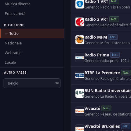
Radio 1 VRT
Nat.
Musica diversa
Generico
·
Radio 1 is an open 
Pop, varietà
Radio 2 VRT
Nat.
Generico
·
Radio généraliste
DIFFUSIONE
— Tutte
Radio MFM
Loc.
Nationale
Generico
·
Webradio
Radio Prima
Loc.
Generico
·
Locale
RTBF La Premiere
ALTRO PAESE
Nat.
Generico
·
Radio généraliste
RUN Radio Universitai
Generico
·
Vivacité
Nat.
Generico
·
Réseau de stations
Vivacité Bruxelles
Loc.