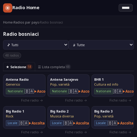
Radio Home
Home
›
Radios par pays
›
Radio bosniaci
Radio bosniaci
48 radios
★ Selezione
☰ Lista completa
18
48
Antena Radio
Antena Sarajevo
BHR 1
Generico
Pop, varietà
Cultura ed info
🇧🇦
🇧🇦
🇧🇦
Ascolta
Ascolta
Ascolt
Nationale
Nationale
Nationale
Fiche radio →
Fiche radio →
Fiche radio →
Big Radio 1
Big Radio 2
Big Radio 3
Rock
Musica diversa
Pop, varietà
🇧🇦
🇧🇦
🇧🇦
Ascolta
Ascolta
Ascolta
Locale
Locale
Locale
Fiche radio →
Fiche radio →
Fiche radio →