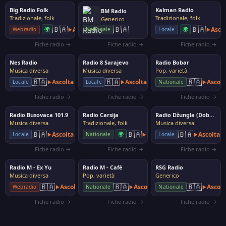
Big Radio Folk
Kalman Radio
BM Radio
Tradizionale, folk
Tradizionale, folk
Generico
🇧🇦
🇧🇦
🇧🇦
🌍
Ascolta
🌍
Asco
Webradio
Locale
Nationale
Fiche radio →
Fiche radio →
Fiche radio →
Nes Radio
Radio 8 Sarajevo
Radio Bobar
Musica diversa
Musica diversa
Pop, varietà
🇧🇦
🇧🇦
🇧🇦
Ascolta
Ascolta
Ascolt
Locale
Locale
Nationale
Fiche radio →
Fiche radio →
Fiche radio →
Radio Busovaca 101.9
Radio Carsija
Radio Džungla (Doboj)
Musica diversa
Tradizionale, folk
Musica diversa
🇧🇦
🇧🇦
🇧🇦
Ascolta
🌍
Ascolta
Ascolta
Nationale
Locale
Locale
Fiche radio →
Fiche radio →
Fiche radio →
Radio M - Ex Yu
Radio M - Café
RSG Radio
Musica diversa
Pop, varietà
Generico
🇧🇦
🇧🇦
🇧🇦
Ascolta
Ascolta
Ascolt
Webradio
Nationale
Nationale
Fiche radio →
Fiche radio →
Fiche radio →