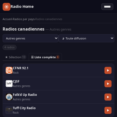
Radio Home
Accueil
›
Radios par pays
›
Radios canadiennes
Radios canadiennes
— Autres genres
4 radios
★ Sélection
☰ Liste complète
10
4
CFNR 92.1
Rock
CJSF
Autres genres
Folk'd Up Radio
Autres genres
Tuff City Radio
Rock