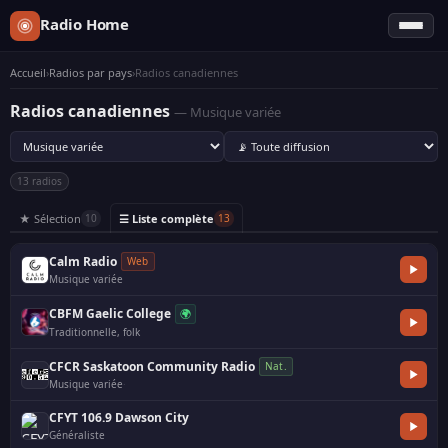
Radio Home
Accueil
›
Radios par pays
›
Radios canadiennes
Radios canadiennes
— Musique variée
13 radios
★ Sélection
☰ Liste complète
10
13
Calm Radio
Web
Musique variée
CBFM Gaelic College
🌍
Traditionnelle, folk
CFCR Saskatoon Community Radio
Nat.
Musique variée
·
CFYT 106.9 Dawson City
Généraliste