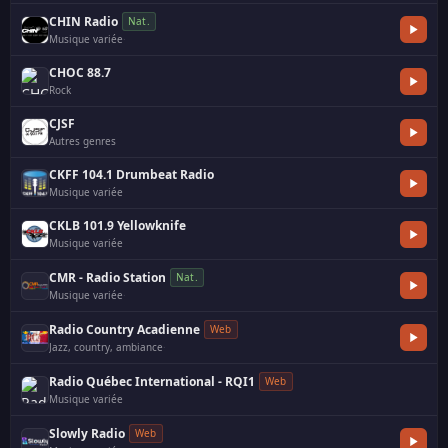
CHIN Radio
Nat.
Musique variée
·
CHOC 88.7
Rock
CJSF
Autres genres
CKFF 104.1 Drumbeat Radio
Musique variée
CKLB 101.9 Yellowknife
Musique variée
CMR - Radio Station
Nat.
Musique variée
·
Radio Country Acadienne
Web
Jazz, country, ambiance
·
Radio Québec International - RQI1
Web
Musique variée
Slowly Radio
Web