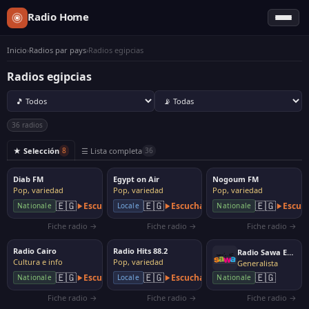
Radio Home
Inicio
›
Radios par pays
›
Radios egipcias
Radios egipcias
36 radios
★ Selección
☰ Lista completa
8
36
Diab FM
Egypt on Air
Nogoum FM
Pop, variedad
Pop, variedad
Pop, variedad
🇪🇬
🇪🇬
🇪🇬
Escuchar
Escuchar
Escuc
Nationale
Locale
Nationale
Fiche radio →
Fiche radio →
Fiche radio →
Radio Cairo
Radio Hits 88.2
Radio Sawa Egypt
Cultura e info
Pop, variedad
Generalista
🇪🇬
🇪🇬
🇪🇬
Escuchar
Escuchar
Nationale
Locale
Nationale
Fiche radio →
Fiche radio →
Fiche radio →