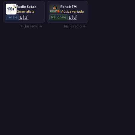
Radio Sotak
Rehab FM
Generalista
Música variada
🇪🇬
🇪🇬
Locale
Nationale
Fiche radio →
Fiche radio →