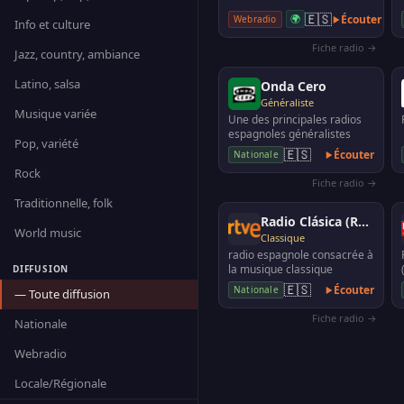
🇪🇸
🌍
Écouter
Webradio
Info et culture
Fiche radio →
Jazz, country, ambiance
Latino, salsa
Onda Cero
Généraliste
Musique variée
Une des principales radios
espagnoles généralistes
Pop, variété
🇪🇸
Écouter
Nationale
Rock
Fiche radio →
Traditionnelle, folk
Radio Clásica (RNE)
World music
Classique
radio espagnole consacrée à
la musique classique
DIFFUSION
🇪🇸
Écouter
Nationale
— Toute diffusion
Fiche radio →
Nationale
Webradio
Locale/Régionale