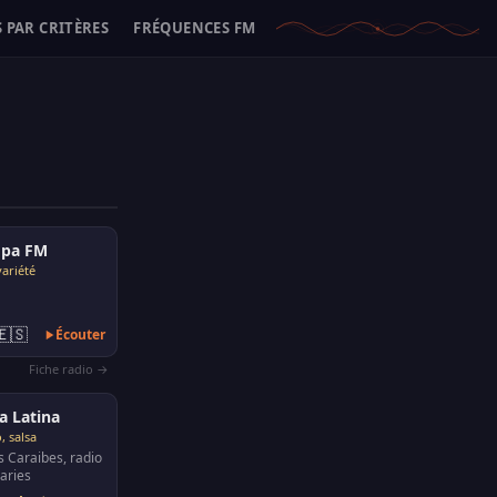
 PAR CRITÈRES
FRÉQUENCES FM
opa FM
variété
🇪🇸
Écouter
Fiche radio →
 Latina
, salsa
 Caraibes, radio
naries