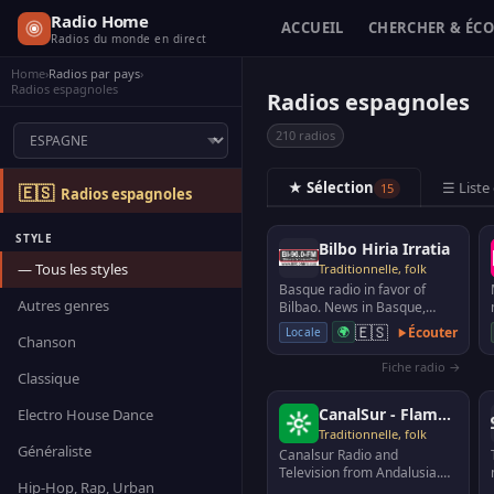
Radio Home
ACCUEIL
CHERCHER & ÉC
Radios du monde en direct
Home
›
Radios par pays
›
Radios espagnoles
Radios espagnoles
210 radios
★ Sélection
☰ Liste
15
🇪🇸
Radios espagnoles
STYLE
Bilbo Hiria Irratia
— Tous les styles
Traditionnelle, folk
Basque radio in favor of
Autres genres
Bilbao. News in Basque,
culture, music, verses ...
🇪🇸
🌍
Écouter
Locale
Chanson
Ibaizabal magazine.
Fiche radio →
Classique
CanalSur - Flamenco Radio
Electro House Dance
Traditionnelle, folk
Généraliste
Canalsur Radio and
Television from Andalusia.
Hip-Hop, Rap, Urban
Live broadcast