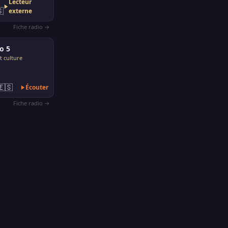
Lecteur

externe
Fiche radio →
o 5
t culture
🇪🇸
Écouter
Fiche radio →