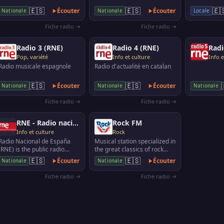
favoritos, los vídeos má…
🇪🇸
🇪🇸
🇪
Écouter
Écouter
Nationale
Nationale
Locale
Fiche radio →
Fiche radio →
Radio 3 (RNE)
Radio 4 (RNE)
Radi
Pop, variété
Info et culture
Info e
Radio musicale espagnole
Radio d'actualité en catalan
🇪🇸
🇪🇸
Écouter
Écouter
Nationale
Nationale
Nationale
Fiche radio →
Fiche radio →
RNE - Radio nacional de España
Rock FM
Info et culture
Rock
Radio Nacional de España
Musical station specialized in
(RNE) is the public radio
the great classics of rock
station and belongs to the
history
🇪🇸
🇪🇸
Écouter
Écouter
Nationale
Nationale
RTVE Corporation.
Fiche radio →
Fiche radio →