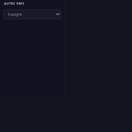
AUTRE PAYS
f
Suivre
·
À propos
·
Proposer une radio
·
Contact
·
Confidentialité
·
Cookies
·
Gé
FR
EN
ES
IT
DE
RU
AR