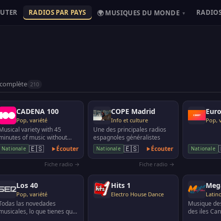
OUTER
RADIOS PAR PAYS
RADIOS
🌍 MUSIQUES DU MONDE
▾
 complète
210
CADENA 100
COPE Madrid
Eur
Pop, variété
Info et culture
Pop, 
Musical variety with 45
Une des principales radios
minutes of music without
espagnoles généralistes
interruption. Cadena 100 is a
🇪🇸
🇪🇸
Écouter
Écouter
Nationale
Nationale
Nationale
Spanish radio stat…
Fiche radio →
Fiche radio →
Los 40
Hits 1
Mega
Pop, variété
Electro House Dance
Latino
Todas las novedades
Musique des
musicales, lo que tienes que
des iles Ca
saber de tus artistas