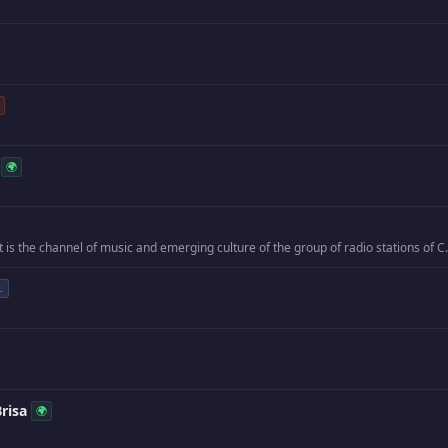
🌍
iCat is the channel of music and emergi
.
risa
🌍