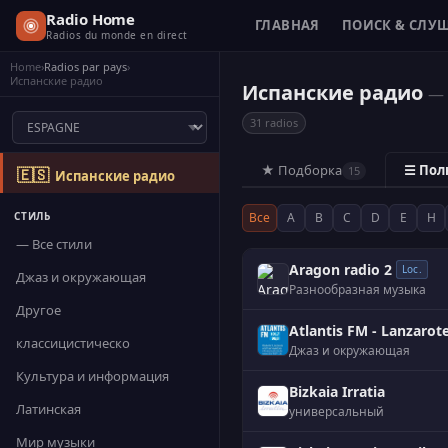
Radio Home
ГЛАВНАЯ
ПОИСК & СЛУ
Radios du monde en direct
Home
›
Radios par pays
›
Испанские радио
Испанские радио
— 
31 radios
★ Подборка
☰ Пол
15
🇪🇸
Испанские радио
СТИЛЬ
Все
A
B
C
D
E
H
— Все стили
Aragon radio 2
Loc.
Джаз и окружающая
Разнообразная музыка
Другое
Atlantis FM - Lanzarot
классицистическо
Джаз и окружающая
Культура и информация
Bizkaia Irratia
Латинская
универсальный
Мир музыки