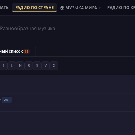
ШАТЬ
РАДИО ПО СТРАНЕ
РАДИО ПО К
🌍 МУЗЫКА МИРА
▾
Разнообразная музыка
ный список
31
I
L
N
R
S
V
X
e
Loc.