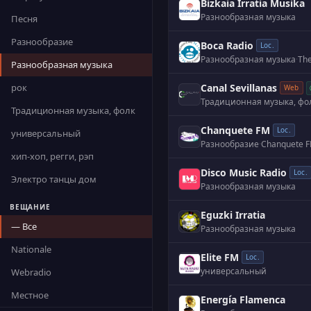
Bizkaia Irratia Musika
Разнообразная музыка
Песня
Разнообразие
Boca Radio
Loc.
Разнообразная музыка
·
Разнообразная музыка
рок
Canal Sevillanas
Web
Традиционная музыка, фо
Традиционная музыка, фолк
Chanquete FM
Loc.
универсальный
Разнообразие
·
Chanquete FM
хип-хоп, регги, рэп
Disco Music Radio
Loc.
Электро танцы дом
Разнообразная музыка
ВЕЩАНИЕ
Eguzki Irratia
— Все
Разнообразная музыка
Nationale
Elite FM
Loc.
универсальный
Webradio
Местное
Energía Flamenca