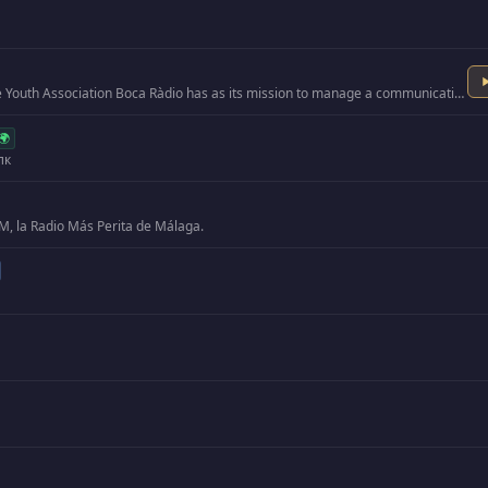
The Youth Association Boca Ràdio has as its mission to manage a communication medium for Social Transformation, and …
🌍
лк
, la Radio Más Perita de Málaga.