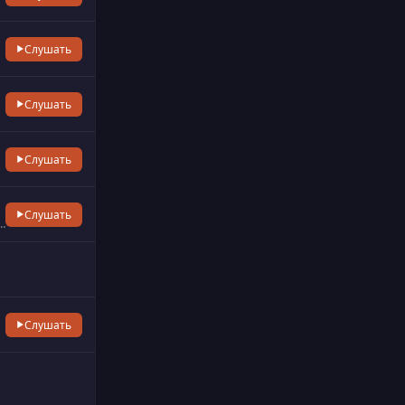
Слушать
Слушать
Слушать
Слушать
ng culture of the group of radio stations of Catalunya Ràdio. The Catalan mus…
Слушать