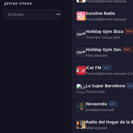
Разнообразная музыка
ДРУГАЯ СТРАНА
Eurolive Radio
Разнообразная музыка
Holiday Gym Ibiza
Web
Электро танцы дом
Holiday Gym Zen
Web
Мир музыки
iCat FM
Loc.
Разнообразная музыка
·
La Super Barcelona
Loc
Латинская
Novaonda
Loc.
универсальный
Radio del Hogar de la B
Мир музыки