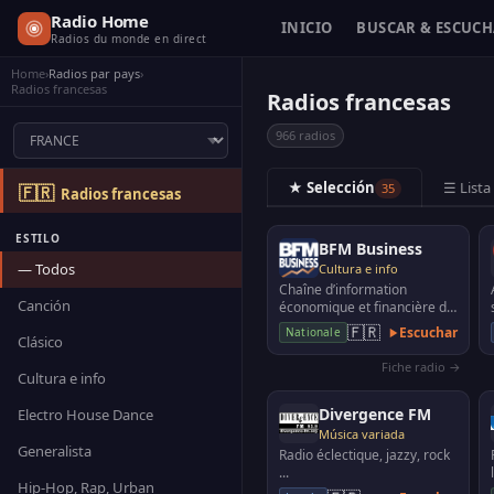
Radio Home
INICIO
BUSCAR & ESCUC
Radios du monde en direct
Home
›
Radios par pays
›
Radios francesas
Radios francesas
966 radios
★ Selección
☰ Lista
35
🇫🇷
Radios francesas
ESTILO
BFM Business
— Todos
Cultura e info
Chaîne d’information
Canción
économique et financière de
France.
🇫🇷
Escuchar
Nationale
Clásico
Fiche radio →
Cultura e info
Divergence FM
Electro House Dance
Música variada
Generalista
Radio éclectique, jazzy, rock
...
Hip-Hop, Rap, Urban