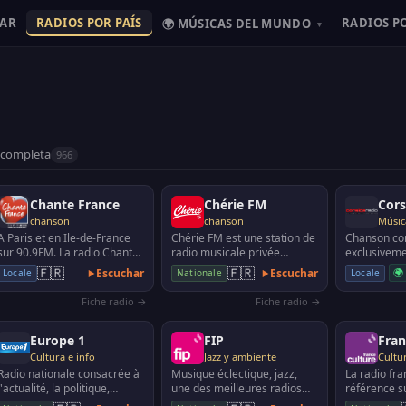
HAR
RADIOS POR PAÍS
RADIOS P
🌍 MÚSICAS DEL MUNDO
▾
 completa
966
Chante France
Chérie FM
Cors
chanson
chanson
Música
A Paris et en Ile-de-France
Chérie FM est une station de
Chanson co
sur 90.9FM. La radio Chante
radio musicale privée
exclusivem
France est dédiée aux plus
appartenant au groupe NRJ,
🇫🇷
🇫🇷
Escuchar
Escuchar
🌍
Locale
Locale
Nationale
belles chans…
destinée à un p…
Fiche radio →
Fiche radio →
Europe 1
FIP
Fran
Cultura e info
Jazz y ambiente
Cultur
Radio nationale consacrée à
Musique éclectique, jazz,
La radio fra
l'actualité, la politique,
une des meilleures radios
référence su
l'économie, au sport, etc
musicales
l'information