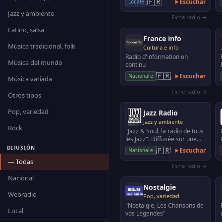
🇫🇷
Escuchar
Locale
Jazz y ambiente
Fiche radio →
Latino, salsa
France info
Música tradicional, folk
Cultura e info
Radio d'information en
Música del mundo
continu
🇫🇷
Escuchar
Nationale
Música variada
Fiche radio →
Otros tipos
Pop, variedad
Jazz Radio
Jazz y ambiente
Rock
"Jazz & Soul, la radio de tous
les Jazz". Diffusée sur une
trentaine de fréquences en
DIFUSIÓN
🇫🇷
Escuchar
Nationale
France, a…
— Todas
Fiche radio →
Nacional
Nostalgie
Webradio
Pop, variedad
"Nostalgie, Les Chansons de
Local
vos Légendes"