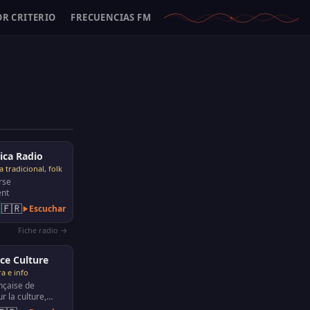
OR CRITERIO
FRECUENCIAS FM
ica Radio
 tradicional, folk
rse
ent
🇫🇷
Escuchar
Fiche radio →
ce Culture
a e info
nçaise de
r la culture,
 et la politique