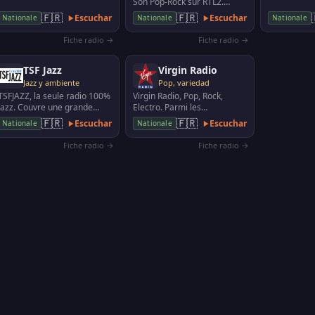
Son Pop-Rock sur RTL2.
Station de radio privée
🇫🇷
🇫🇷
Escuchar
Escuchar
Nationale
Nationale
Nationale
émettant en France c…
Fiche radio →
Fiche radio →
TSF Jazz
Virgin Radio
Jazz y ambiente
Pop, variedad
TSFJAZZ, la seule radio 100%
Virgin Radio, Pop, Rock,
jazz. Couvre une grande
Electro. Parmi les
partie du territoire français.
programmes, émissions de
🇫🇷
🇫🇷
Escuchar
Escuchar
Nationale
Nationale
Musique et a…
Virgin Tonic et du Lab Virg…
Fiche radio →
Fiche radio →