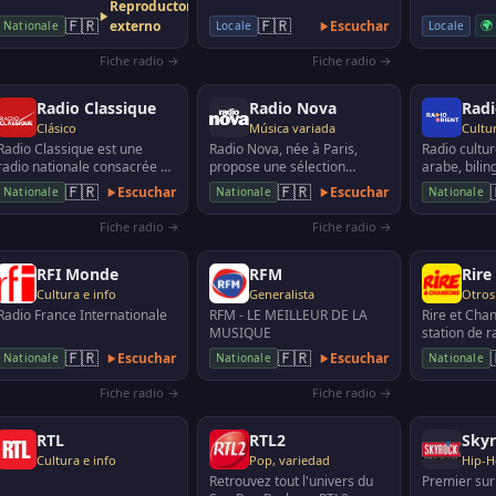
Reproductor
numéros 1" chaq…
FM) avec 27 fré…
Diffuse des
🇫🇷
🇫🇷
externo
Escuchar
🌍
Locale
Nationale
Locale
variées, lo…
Fiche radio →
Fiche radio →
Radio Classique
Radio Nova
Radi
Clásico
Música variada
Cultur
Radio Classique est une
Radio Nova, née à Paris,
Radio cultur
radio nationale consacrée à
propose une sélection
arabe, bilin
la musique classique et à la
musicale éclectique. Elle
seulement d
🇫🇷
🇫🇷
Escuchar
Escuchar
Nationale
Nationale
Nationale
culture, avec…
émet à Paris et da…
communauté
arabe…
Fiche radio →
Fiche radio →
RFI Monde
RFM
Rire
Cultura e info
Generalista
Otros
Radio France Internationale
RFM - LE MEILLEUR DE LA
Rire et Cha
MUSIQUE
station de r
NRJ Group, 
🇫🇷
🇫🇷
Escuchar
Escuchar
Nationale
Nationale
Nationale
alternant pr
Fiche radio →
Fiche radio →
RTL
RTL2
Sky
Cultura e info
Pop, variedad
Hip-H
Retrouvez tout l'univers du
Premier sur