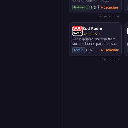
débats, informations,
reportages
🇫🇷
Escuchar
Nationale
Fiche radio →
Sud Radio
Generalista
Radio généraliste éméttant
sur une bonne partie du sud
de la France, ainsi qu'à Paris,
🇫🇷
Escuchar
Locale
Borde…
Fiche radio →