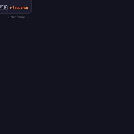
🇫🇷
Escuchar
Fiche radio →