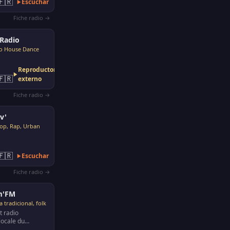
🇫🇷
Escuchar
'éco…
Fiche radio →
Radio
ro House Dance
Reproductor
🇫🇷
externo
Fiche radio →
v'
op, Rap, Urban
🇫🇷
Escuchar
Fiche radio →
m'FM
 tradicional, folk
t radio
locale du
r 102.1 FM.