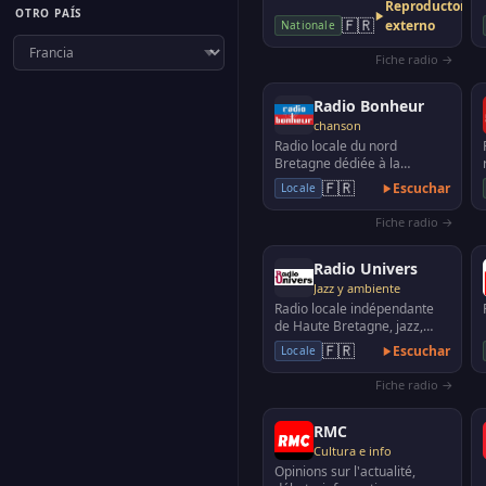
Reproductor
OTRO PAÍS
🇫🇷
externo
Nationale
Fiche radio →
Radio Bonheur
chanson
Radio locale du nord
Bretagne dédiée à la
chanson française, du Val
🇫🇷
Escuchar
Locale
André, diffusée de St M…
Fiche radio →
Radio Univers
Jazz y ambiente
Radio locale indépendante
de Haute Bretagne, jazz,
blues, classique
🇫🇷
Escuchar
Locale
Fiche radio →
RMC
Cultura e info
Opinions sur l'actualité,