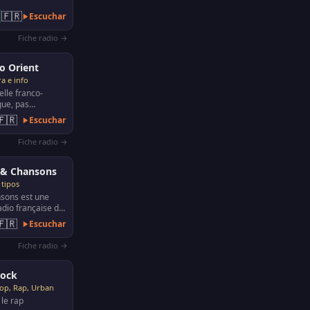
 musiques
🇫🇷
Escuchar
Fiche radio →
o Orient
a e info
elle franco-
gue, pas
estinée aux
🇫🇷
Escuchar
s d'origine
Fiche radio →
 & Chansons
 tipos
nsons est une
adio française de
créée en 1989,
🇫🇷
Escuchar
i…
Fiche radio →
rock
op, Rap, Urban
 le rap