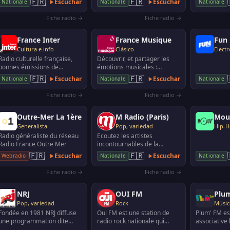
🇫🇷
🇫🇷
Escuchar
Escuchar
Nationale
Nationale
Nationale
ou encore l
Fiche radio →
Fiche radio →
France Inter
France Musique
Fun 
Cultura e info
Clásico
Elect
Radio culturelle française,
Découvrir, et partager les
bonnes émissions de
émotions musicales :
diverses thématiques,
musique classique, jazz,
🇫🇷
🇫🇷
Escuchar
Escuchar
Nationale
Nationale
Nationale
quelques programmations …
musiques du monde, ...
Fiche radio →
Fiche radio →
Outre-Mer La 1ère
M Radio (Paris)
Mou
Generalista
Pop, variedad
Hip-H
Radio généraliste du réseau
Ecoutez les artistes
Radio France Outre Mer
incontournables de la
chanson française comme
🇫🇷
🇫🇷
Escuchar
Escuchar
Webradio
Nationale
Nationale
Patrick Bruel, Pascal Obispo,
…
Fiche radio →
Fiche radio →
NRJ
OUI FM
Plu
Pop, variedad
Rock
Música
Fondée en 1981 NRJ diffuse
Oui FM est une station de
Plum' FM es
une programmation dite
radio rock nationale qui
associative 
"Top 40", avec "tous les hits
émet depuis Paris (sur 102.3
Morbihan su