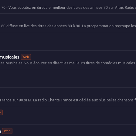
musicales
Web
b
n
Web