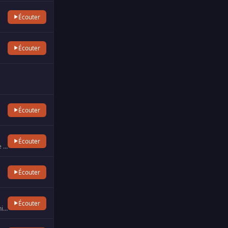
Écouter
Écouter
Écouter
Écouter
Plein Coeur est une radio émettant en Franche-Comté et en Bourgogne, et proposant un programme musical 100% chanson…
Écouter
Écouter
Radio locale du nord Bretagne dédiée à la chanson française, du Val André, diffusée de St Malo à Lanion