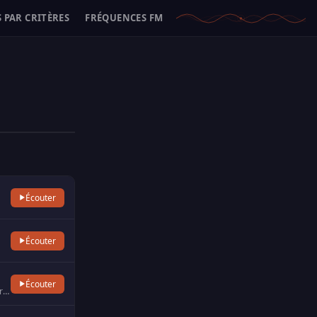
 PAR CRITÈRES
FRÉQUENCES FM
Écouter
Écouter
Écouter
Sur Allzic Radio Années 50 la programmation a été spécialement étudiée pour satisfaire les amateurs de vieilles…