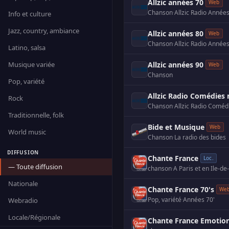
Allzic années 70
Web
Chanson
·
Info et culture
Jazz, country, ambiance
Allzic années 80
Web
Chanson
·
Latino, salsa
Musique variée
Allzic années 90
Web
Chanson
Pop, variété
Allzic Radio Comédies 
Rock
Chanson
·
Traditionnelle, folk
Bide et Musique
Web
World music
Chanson
·
La radio des bides
DIFFUSION
Chante France
Loc.
— Toute diffusion
chanson
·
Nationale
Chante France 70's
We
Pop, variété
·
Années 70'
Webradio
Locale/Régionale
Chante France Emotio