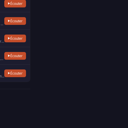
Écouter
Écouter
Radio Flam’ est un média associatif de la Manche créée en 1989 à Flamanville, Elle se définit comme une radio …
Écouter
Radio Mon Païs, basée à Toulouse, est portée par l’engagement d’une organisation syndicale, pour la liberté …
Écouter
Chanson française, radio de l'Isère. "Les plus belles chansons d'amour". A Grenoble sur 90.3 FM et La Mure sur 105.…
Écouter
Toute la France en musique, depuis les années 60 à nos jours. Radio locale autour de Pierrelatte et environs.