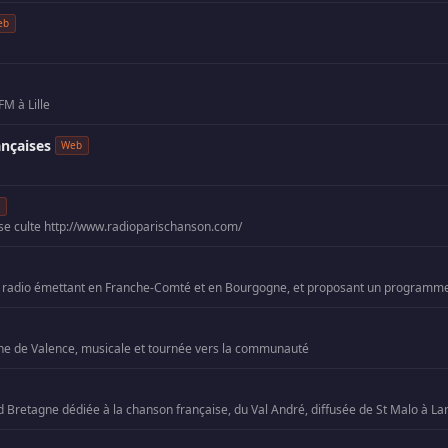
eb
M à Lille
ançaises
Web
b
se culte http://www.radioparischanson.com/
e de Valence, musicale et tournée vers la communauté