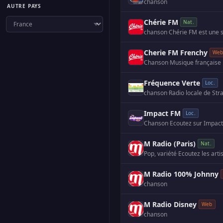
chanson
AUTRE PAYS
Chérie FM
Nat.
chanson
·
Cherie FM Frenchy
We
Chanson
·
Musique française
Fréquence Verte
Loc.
chanson
·
Radio locale de Str
Impact FM
Loc.
Chanson
·
Ecoutez sur Impact
M Radio (Paris)
Nat.
Pop, variété
·
M Radio 100% Johnny
chanson
M Radio Disney
Web
chanson