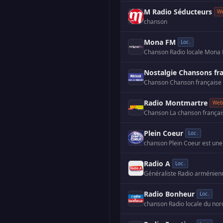
M Radio Séducteurs
W
chanson
Mona FM
Loc.
Chanson
·
Radio locale Mona F
Nostalgie Chansons fr
Chanson
·
Chanson française
Radio Montmartre
We
Chanson
·
La chanson françai
Plein Coeur
Loc.
chanson
·
Radio A
Loc.
Généraliste
·
Radio arménienn
Radio Bonheur
Loc.
chanson
·