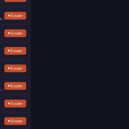
Écouter
Chérie FM est une station de radio musicale privée appartenant au groupe NRJ, destinée à un public adulte fémini…
Écouter
Écouter
Écouter
Écouter
Ecoutez les artistes incontournables de la chanson française comme Patrick Bruel, Pascal Obispo, Mylène Farmer
Écouter
Écouter