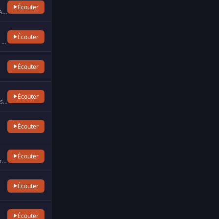
Écouter
Allzic Radio Années 70 - Vous écoutez en direct le meilleur des titres des années 70 sur Allzic Radio Années 70. …
Écouter
Allzic Radio Années 80 diffuse en live des titres des années 80 à 90. La programmation regroupe les plus grands su…
Écouter
Écouter
Allzic Radio Comédies Musicales. Vous écoutez en direct les meilleurs titres de comédies musicales sur Allzic Radi…
Écouter
Écouter
A Paris et en Ile-de-France sur 90.9FM. La radio Chante France est dédiée aux plus belles chansons françaises. Dep…
Écouter
Écouter