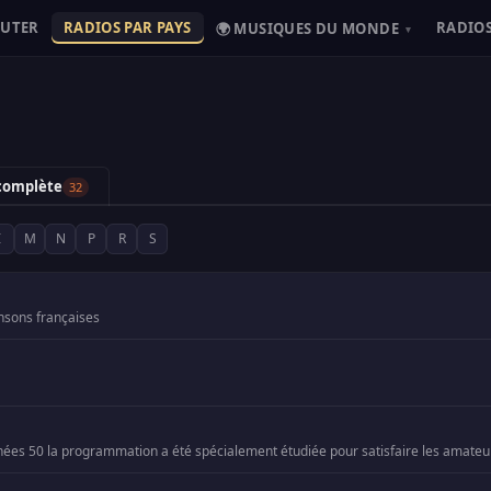
OUTER
RADIOS PAR PAYS
RADIOS
🌍 MUSIQUES DU MONDE
▾
 complète
32
I
M
N
P
R
S
ansons françaises