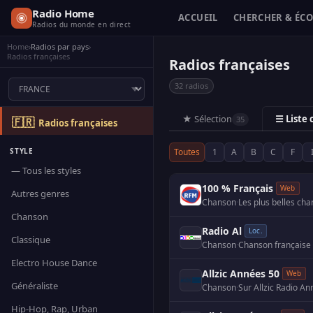
Radio Home
ACCUEIL
CHERCHER & ÉC
Radios du monde en direct
Home
›
Radios par pays
›
Radios françaises
Radios françaises
32 radios
★ Sélection
☰ Liste
35
🇫🇷
Radios françaises
STYLE
Toutes
1
A
B
C
F
— Tous les styles
100 % Français
Web
Autres genres
Chanson
·
Les plus belles ch
Chanson
Radio Al
Loc.
Classique
Chanson
·
Chanson française
Electro House Dance
Allzic Années 50
Web
Généraliste
Chanson
·
Hip-Hop, Rap, Urban