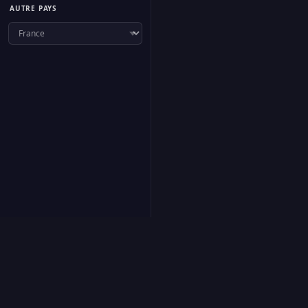
AUTRE PAYS
f
Suivre
·
À propos
·
Proposer une radio
·
Contact
·
Confidentialité
·
Cookies
·
Gé
FR
EN
ES
IT
DE
RU
AR