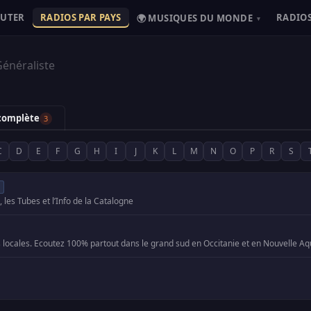
OUTER
RADIOS PAR PAYS
RADIOS
🌍 MUSIQUES DU MONDE
▾
énéraliste
 complète
3
C
D
E
F
G
H
I
J
K
L
M
N
O
P
R
S
les Tubes et l’Info de la Catalogne