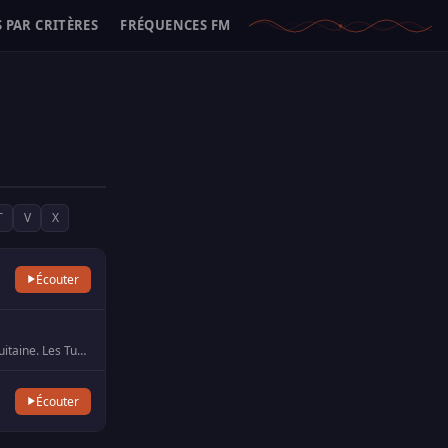
 PAR CRITÈRES
FRÉQUENCES FM
T
V
X
Écouter
Musique et infos locales. Ecoutez 100% partout dans le grand sud en Occitanie et en Nouvelle Aquitaine. Les Tubes et …
Écouter