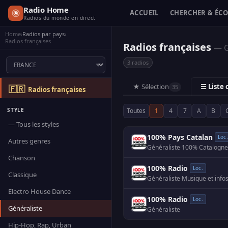
Radio Home
ACCUEIL
CHERCHER & ÉC
Radios du monde en direct
Home
›
Radios par pays
›
Radios françaises
Radios françaises
— G
3 radios
★ Sélection
☰ Liste
35
🇫🇷
Radios françaises
STYLE
Toutes
1
4
7
A
B
— Tous les styles
100% Pays Catalan
Loc.
Autres genres
Généraliste
·
100% Catalogne, 
Chanson
100% Radio
Loc.
Classique
Généraliste
·
Electro House Dance
100% Radio
Loc.
Généraliste
Généraliste
Hip-Hop, Rap, Urban