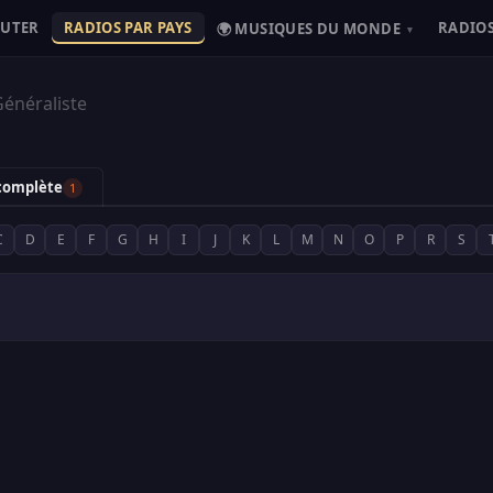
OUTER
RADIOS PAR PAYS
RADIOS
🌍 MUSIQUES DU MONDE
▾
énéraliste
 complète
1
C
D
E
F
G
H
I
J
K
L
M
N
O
P
R
S