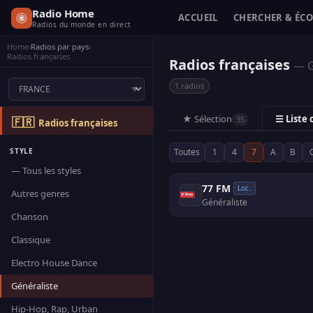
Radio Home
ACCUEIL
CHERCHER & ÉC
Radios du monde en direct
Home
›
Radios par pays
›
Radios françaises
Radios françaises
— G
1 radios
★ Sélection
☰ Liste
35
🇫🇷
Radios françaises
STYLE
Toutes
1
4
7
A
B
— Tous les styles
77 FM
Loc.
Autres genres
Généraliste
Chanson
Classique
Electro House Dance
Généraliste
Hip-Hop, Rap, Urban