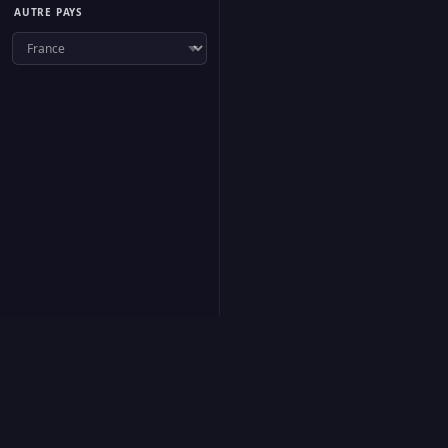
AUTRE PAYS
f
Suivre
·
À propos
·
Proposer une radio
·
Contact
·
Confidentialité
·
Cookies
·
Gé
FR
EN
ES
IT
DE
RU
AR