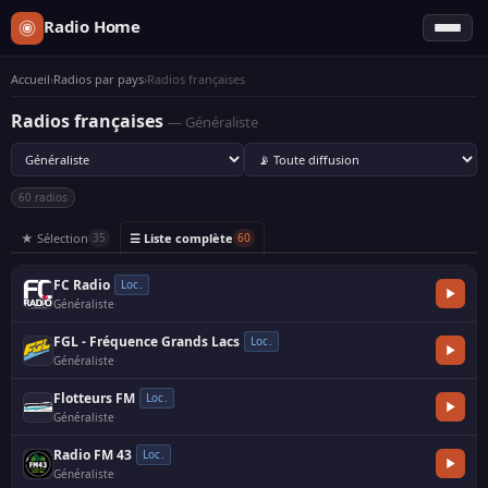
Radio Home
Accueil
›
Radios par pays
›
Radios françaises
Radios françaises
— Généraliste
60 radios
★ Sélection
☰ Liste complète
35
60
FC Radio
Loc.
Généraliste
·
FGL - Fréquence Grands Lacs
Loc.
Généraliste
·
Flotteurs FM
Loc.
Généraliste
·
Radio FM 43
Loc.
Généraliste
·