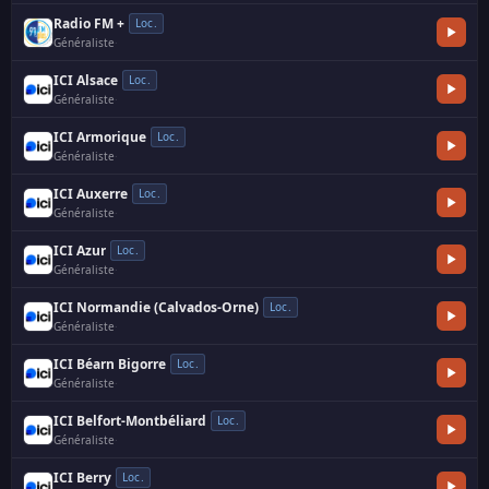
Radio FM +
Loc.
Généraliste
·
ICI Alsace
Loc.
Généraliste
·
ICI Armorique
Loc.
Généraliste
·
ICI Auxerre
Loc.
Généraliste
·
ICI Azur
Loc.
Généraliste
·
ICI Normandie (Calvados-Orne)
Loc.
Généraliste
·
ICI Béarn Bigorre
Loc.
Généraliste
·
ICI Belfort-Montbéliard
Loc.
Généraliste
·
ICI Berry
Loc.