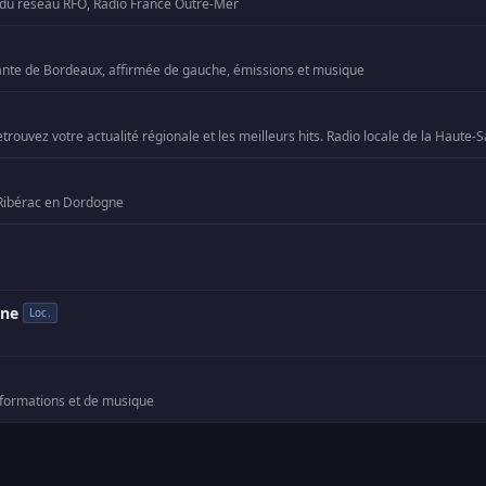
 du réseau RFO, Radio France Outre-Mer
nte de Bordeaux, affirmée de gauche, émissions et musique
 Ribérac en Dordogne
ine
Loc.
nformations et de musique