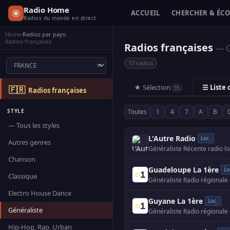
Radio Home
ACCUEIL
CHERCHER & ÉC
Radios du monde en direct
Home
›
Radios par pays
›
Radios françaises
Radios françaises
— G
17 radios
★ Sélection
☰ Liste
35
🇫🇷
Radios françaises
STYLE
Toutes
1
4
7
A
B
— Tous les styles
L'Autre Radio
Loc.
Autres genres
Généraliste
·
Récente radio l
Chanson
Guadeloupe La 1ère
Lo
Classique
Généraliste
·
Radio régionale
Electro House Dance
Guyane La 1ère
Loc.
Généraliste
Généraliste
·
Radio régionale
Hip-Hop, Rap, Urban