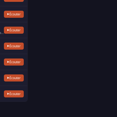
Écouter
Écouter
Sur Radio Plus retrouvez votre actualité régionale et les meilleurs hits. Radio locale de la Haute-Savoie.
Écouter
Écouter
Écouter
Écouter