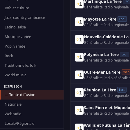
Martinique La 1ère
Loc
Généraliste
·
Radio régionale
Info et culture
Jazz, country, ambiance
Mayotte La 1ère
Loc.
Généraliste
·
Radio régionale
Latino, salsa
Musique variée
Nouvelle-Calédonie La
Généraliste
·
Radio régionale
Pop, variété
Polynésie La 1ère
Loc.
Rock
Généraliste
·
Radio régionale
Traditionnelle, folk
Outre-Mer La 1ère
Web
World music
Généraliste
·
Radio généralis
DIFFUSION
Réunion La 1ère
Loc.
— Toute diffusion
Généraliste
·
Radio régionale
Nationale
Saint Pierre-et-Miquel
Généraliste
·
Radio régionale
Webradio
Locale/Régionale
Wallis et Futuna La 1è