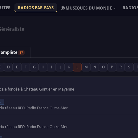
OUTER
RADIOS PAR PAYS
RADIOS
🌍 MUSIQUES DU MONDE
▾
énéraliste
 complète
17
C
D
E
F
G
H
I
J
K
L
M
N
O
P
R
S
ocale fondée à Chateau Gontier en Mayenne
c.
 du réseau RFO, Radio France Outre-Mer
 du réseau RFO, Radio France Outre-Mer