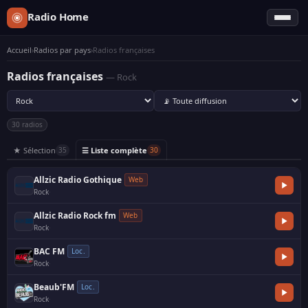
Radio Home
Accueil
›
Radios par pays
›
Radios françaises
Radios françaises
— Rock
30 radios
★ Sélection
☰ Liste complète
35
30
Allzic Radio Gothique
Web
Rock
·
Allzic Radio Rock fm
Web
Rock
·
BAC FM
Loc.
Rock
·
Beaub'FM
Loc.
Rock
·