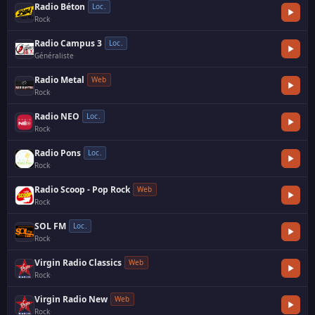
Radio Béton
Loc.
Rock
·
Radio Campus 3
Loc.
Généraliste
·
Radio Metal
Web
Rock
·
Radio NEO
Loc.
Rock
·
Radio Pons
Loc.
Rock
·
Radio Scoop - Pop Rock
Web
Rock
SOL FM
Loc.
Rock
·
Virgin Radio Classics
Web
Rock
·
Virgin Radio New
Web
Rock
·